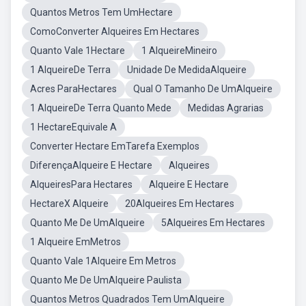
Quantos Metros Tem UmHectare
ComoConverter Alqueires Em Hectares
Quanto Vale 1Hectare
1 AlqueireMineiro
1 AlqueireDe Terra
Unidade De MedidaAlqueire
Acres ParaHectares
Qual O Tamanho De UmAlqueire
1 AlqueireDe Terra Quanto Mede
Medidas Agrarias
1 HectareEquivale A
Converter Hectare EmTarefa Exemplos
DiferençaAlqueire E Hectare
Alqueires
AlqueiresPara Hectares
Alqueire E Hectare
HectareX Alqueire
20Alqueires Em Hectares
Quanto Me De UmAlqueire
5Alqueires Em Hectares
1 Alqueire EmMetros
Quanto Vale 1Alqueire Em Metros
Quanto Me De UmAlqueire Paulista
Quantos Metros Quadrados Tem UmAlqueire