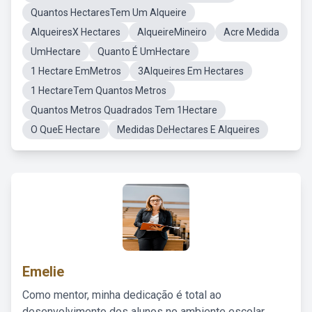
Quantos HectaresTem Um Alqueire
AlqueiresX Hectares
AlqueireMineiro
Acre Medida
UmHectare
Quanto É UmHectare
1 Hectare EmMetros
3Alqueires Em Hectares
1 HectareTem Quantos Metros
Quantos Metros Quadrados Tem 1Hectare
O QueE Hectare
Medidas DeHectares E Alqueires
Emelie
Como mentor, minha dedicação é total ao
desenvolvimento dos alunos no ambiente escolar,