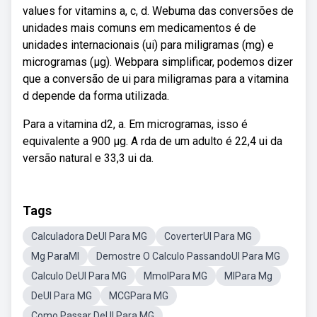
values for vitamins a, c, d. Webuma das conversões de
unidades mais comuns em medicamentos é de
unidades internacionais (ui) para miligramas (mg) e
microgramas (μg). Webpara simplificar, podemos dizer
que a conversão de ui para miligramas para a vitamina
d depende da forma utilizada.
Para a vitamina d2, a. Em microgramas, isso é
equivalente a 900 µg. A rda de um adulto é 22,4 ui da
versão natural e 33,3 ui da.
Tags
Calculadora DeUI Para MG
CoverterUI Para MG
Mg ParaMl
Demostre O Calculo PassandoUI Para MG
Calculo DeUI Para MG
MmolPara MG
MlPara Mg
DeUI Para MG
MCGPara MG
Como Passar DeUI Para MG