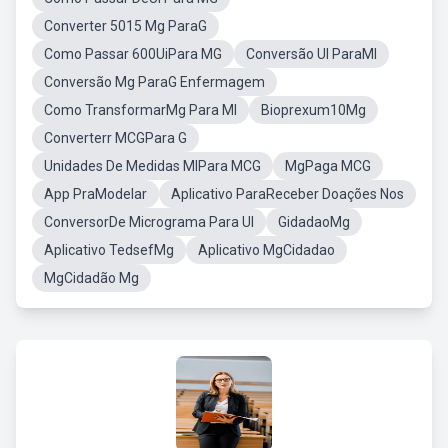
Converter 5015 Mg ParaG
Como Passar 600UiPara MG
Conversão UI ParaMl
Conversão Mg ParaG Enfermagem
Como TransformarMg Para Ml
Bioprexum10Mg
Converterr MCGPara G
Unidades De Medidas MlPara MCG
MgPaga MCG
App PraModelar
Aplicativo ParaReceber Doações Nos
ConversorDe Micrograma Para UI
GidadaoMg
Aplicativo TedsefMg
Aplicativo MgCidadao
MgCidadão Mg