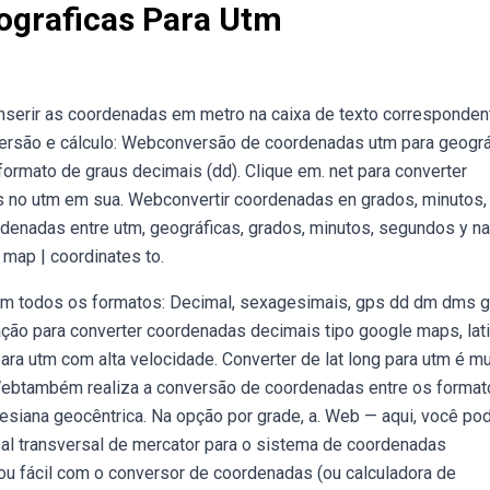
ograficas Para Utm
 inserir as coordenadas em metro na caixa de texto corresponden
versão e cálculo: Webconversão de coordenadas utm para geográ
ormato de graus decimais (dd). Clique em. net para converter
 no utm em sua. Webconvertir coordenadas en grados, minutos,
denadas entre utm, geográficas, grados, minutos, segundos y na
e map | coordinates to.
 em todos os formatos: Decimal, sexagesimais, gps dd dm dms g
ação para converter coordenadas decimais tipo google maps, lat
para utm com alta velocidade. Converter de lat long para utm é mu
as. Webtambém realiza a conversão de coordenadas entre os forma
esiana geocêntrica. Na opção por grade, a. Web — aqui, você po
al transversal de mercator para o sistema de coordenadas
cou fácil com o conversor de coordenadas (ou calculadora de