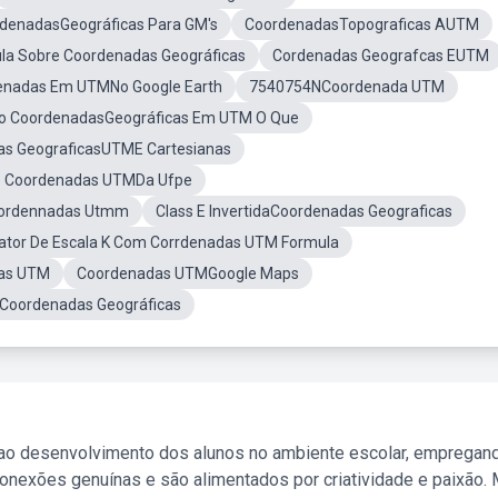
denadasGeográficas Para GM's
CoordenadasTopograficas AUTM
ula Sobre Coordenadas Geográficas
Cordenadas Geografcas EUTM
enadas Em UTMNo Google Earth
7540754NCoordenada UTM
o CoordenadasGeográficas Em UTM O Que
as GeograficasUTME Cartesianas
e Coordenadas UTMDa Ufpe
ordennadas Utmm
Class E InvertidaCoordenadas Geograficas
Fator De Escala K Com Corrdenadas UTM Formula
as UTM
Coordenadas UTMGoogle Maps
Coordenadas Geográficas
 ao desenvolvimento dos alunos no ambiente escolar, empregan
nexões genuínas e são alimentados por criatividade e paixão. 