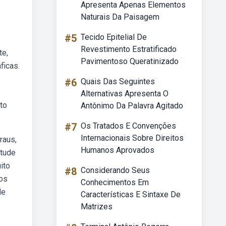
Apresenta Apenas Elementos
Naturais Da Paisagem
#5
Tecido Epitelial De
Revestimento Estratificado
te,
Pavimentoso Queratinizado
ficas.
#6
Quais Das Seguintes
Alternativas Apresenta O
to
Antônimo Da Palavra Agitado
#7
Os Tratados E Convenções
Internacionais Sobre Direitos
raus,
Humanos Aprovados
itude
ito
#8
Considerando Seus
tos
Conhecimentos Em
de
Características E Sintaxe De
Matrizes