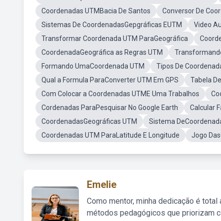
Coordenadas UTMBacia De Santos
Conversor De Coor
Sistemas De CoordenadasGepgráficas EUTM
Video A
Transformar Coordenada UTM ParaGeográfica
Coord
CoordenadaGeográfica as Regras UTM
Transformand
Formando UmaCoordenada UTM
Tipos De Coordenad
Qual a Formula ParaConverter UTM Em GPS
Tabela D
Com Colocar a Coordenadas UTME Uma Trabalhos
Co
Cordenadas ParaPesquisar No Google Earth
Calcular 
CoordenadasGeográficas UTM
Sistema DeCoordenad
Coordenadas UTM ParaLatitude E Longitude
Jogo Das
Emelie
Como mentor, minha dedicação é total
métodos pedagógicos que priorizam co