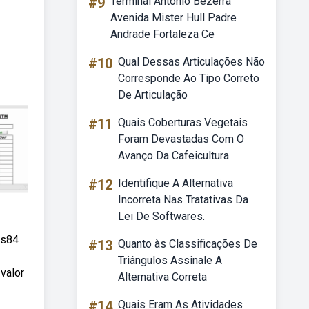
#9
Terminal Antônio Bezerra
Avenida Mister Hull Padre
Andrade Fortaleza Ce
#10
Qual Dessas Articulações Não
Corresponde Ao Tipo Correto
De Articulação
#11
Quais Coberturas Vegetais
Foram Devastadas Com O
Avanço Da Cafeicultura
#12
Identifique A Alternativa
Incorreta Nas Tratativas Da
Lei De Softwares.
gs84
#13
Quanto às Classificações De
Triângulos Assinale A
valor
Alternativa Correta
#14
Quais Eram As Atividades