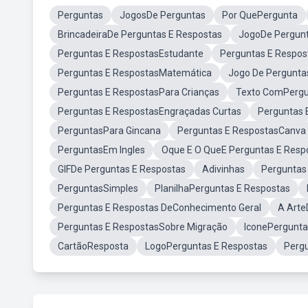
Perguntas
JogosDe Perguntas
Por QuePergunta
BrincadeiraDe Perguntas E Respostas
JogoDe Pergunt
Perguntas E RespostasEstudante
Perguntas E Respo
Perguntas E RespostasMatemática
Jogo De Pergunta
Perguntas E RespostasPara Crianças
Texto ComPergu
Perguntas E RespostasEngraçadas Curtas
Perguntas 
PerguntasPara Gincana
Perguntas E RespostasCanva
PerguntasEm Ingles
Oque E O QueE Perguntas E Resp
GIFDe Perguntas E Respostas
Adivinhas
Perguntas
PerguntasSimples
PlanilhaPerguntas E Respostas
Perguntas E Respostas DeConhecimento Geral
A Arte
Perguntas E RespostasSobre Migração
IconePergunta
CartãoResposta
LogoPerguntas E Respostas
Perg