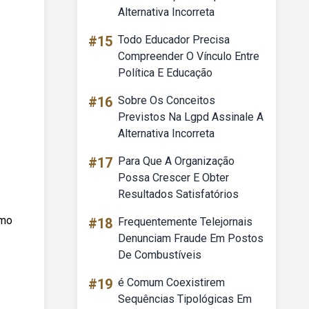
Alternativa Incorreta
#15
Todo Educador Precisa
Compreender O Vínculo Entre
Política E Educação
#16
Sobre Os Conceitos
Previstos Na Lgpd Assinale A
Alternativa Incorreta
#17
Para Que A Organização
Possa Crescer E Obter
Resultados Satisfatórios
omo
#18
Frequentemente Telejornais
Denunciam Fraude Em Postos
De Combustíveis
#19
é Comum Coexistirem
Sequências Tipológicas Em