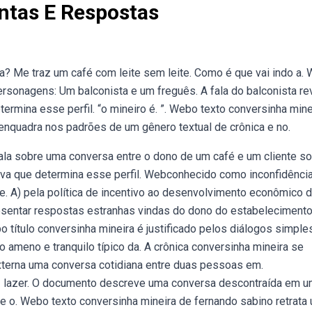
ntas E Respostas
a? Me traz um café com leite sem leite. Como é que vai indo a.
ersonagens: Um balconista e um freguês. A fala do balconista re
etermina esse perfil. “o mineiro é. ”. Webo texto conversinha mine
e enquadra nos padrões de um gênero textual de crônica e no.
ala sobre uma conversa entre o dono de um café e um cliente s
nativa que determina esse perfil. Webconhecido como inconfidênci
. A) pela política de incentivo ao desenvolvimento econômico d
esentar respostas estranhas vindas do dono do estabelecimento
 título conversinha mineira é justificado pelos diálogos simple
o ameno e tranquilo típico da. A crônica conversinha mineira se
externa uma conversa cotidiana entre duas pessoas em.
e | lazer. O documento descreve uma conversa descontraída em 
re o. Webo texto conversinha mineira de fernando sabino retrata