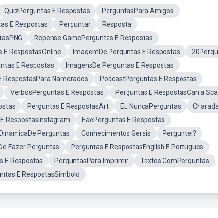
QuizPerguntas E Respostas
PerguntasPara Amigos
as E Respostas
Perguntar
Resposta
stasPNG
Repense GamePerguntas E Respostas
s E RespostasOnline
ImagemDe Perguntas E Respostas
20Pergu
ntas E Respostas
ImagensDe Perguntas E Respostas
E RespostasPara Namorados
PodcastPerguntas E Respostas
VerbosPerguntas E Respostas
Perguntas E RespostasCan a Sca
ostas
Perguntas E RespostasArt
Eu NuncaPerguntas
Charad
 E RespostasInstagram
EaePerguntas E Respostas
DinamicaDe Perguntas
Conhecimentos Gerais
Perguntei?
De Fazer Perguntas
Perguntas E RespostasEnglish E Portugues
s E Respostas
PerguntasPara Imprimir
Textos ComPerguntas
untas E RespostasSimbolo