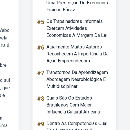
Uma Prescrição De Exercícios
Físicos Eficaz
#5
Os Trabalhadores Informais
Exercem Atividades
 Webo
Economicas A Margem Da Lei
vela
ira é
#6
Atualmente Muitos Autores
Reconhecem A Importância Da
Ação Empreendedora
obre
#7
Transtornos Da Aprendizagem
a
Abordagem Neurobiológica E
o sul
Multidisciplinar
, que
s e
#8
Quais São Os Estados
Brasileiros Com Maior
Influência Cultural Africana
um
#9
Dentre As Competências Qual
 uma