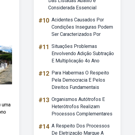
Das Listadas Abaixo é
Considerada Essencial
#10
Acidentes Causados Por
Condições Inseguras Podem
Ser Caracterizados Por
#11
Situações Problemas
Envolvendo Adição Subtração
E Multiplicação 4o Ano
#12
Para Habermas O Respeito
Pela Democracia E Pelos
Direitos Fundamentais
#13
Organismos Autótrofos E
) uma
Heterótrofos Realizam
ono
Processos Complementares
#14
A Respeito Dos Processos
De Eletrização Marque A