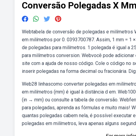
Conversão Polegadas X M
Webtabela de conversão de polegadas e milímetros We
em milímetros por 0. 0393700787. Assim, 1 mm = 1 ×
de polegadas para milímetros. 1 polegada é igual a 
para milímetros conversion. Webvocê pode adicionar 
site com a ajuda de nosso código. Cole o código no se
inserir polegadas na forma decimal ou fracionária. Di
Web28 linhascomo converter polegadas em milímetros. 
em milímetros (mm) é igual à distância d em. Web10
(in → mm) ou consulte a tabela de conversão. Webfer
para polegadas, aprenda as fórmulas e muito mais!
quantas polegadas cabem nela, é possível executar 
polegadas em milímetros, leva apenas alguns segundo
For more infor