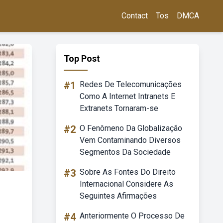
Contact
Tos
DMCA
Top Post
#1
Redes De Telecomunicações
Como A Internet Intranets E
Extranets Tornaram-se
#2
O Fenômeno Da Globalização
Vem Contaminando Diversos
Segmentos Da Sociedade
#3
Sobre As Fontes Do Direito
Internacional Considere As
Seguintes Afirmações
#4
Anteriormente O Processo De