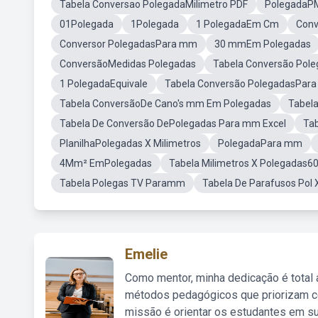
Tabela Conversao PolegadaMilimetro PDF
Polegada
01Polegada
1Polegada
1 PolegadaEm Cm
Conv
Conversor PolegadasPara mm
30 mmEm Polegadas
ConversãoMedidas Polegadas
Tabela Conversão Po
1 PolegadaEquivale
Tabela Conversão PolegadasPara
Tabela ConversãoDe Cano's mm Em Polegadas
Tabel
Tabela De Conversão DePolegadas Para mm Excel
Tab
PlanilhaPolegadas X Milimetros
PolegadaPara mm
4Mm² EmPolegadas
Tabela Milimetros X Polegadas6
Tabela Polegas TV Paramm
Tabela De Parafusos Pol
Emelie
Como mentor, minha dedicação é total
métodos pedagógicos que priorizam co
missão é orientar os estudantes em su