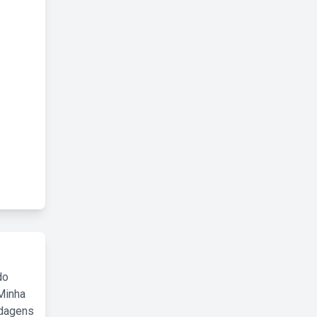
do
Minha
rdagens