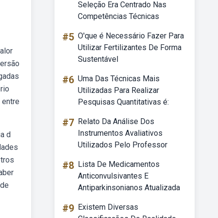
Seleção Era Centrado Nas
Competências Técnicas
#5
O'que é Necessário Fazer Para
Utilizar Fertilizantes De Forma
alor
Sustentável
versão
egadas
#6
Uma Das Técnicas Mais
rio
Utilizadas Para Realizar
 entre
Pesquisas Quantitativas é:
#7
Relato Da Análise Dos
Instrumentos Avaliativos
ia d
Utilizados Pelo Professor
dades
tros
#8
Lista De Medicamentos
aber
Anticonvulsivantes E
 de
Antiparkinsonianos Atualizada
#9
Existem Diversas