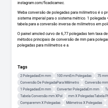
instagram.com/ficadicamec.
Weba conversão de polegadas para milímetros é o p
sistema imperial para o sistema métrico. 1 polegada 
tabela para a conversão inversa de milímetros em p
O painel amoled curvo de 6,77 polegadas tem taxa de
métodos principais de conversão de mm para polegada
polegadas para milímetros e a.
Tags
2 PolegadasEm mm
100 mmEm Polegadas
75 mm
Conversão De PolegadaPara Milímetro
Conversão mmP
1 PolegadasEm mm
Converter PolegadaEm mm
T
Tabela Conversão mm XPol
mm X PolegadasTabela P
Comparemm X Polegadas
Milimetros X Polegadas