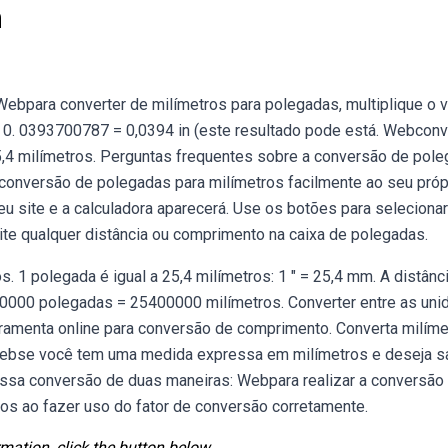
m
bpara converter de milímetros para polegadas, multiplique o v
 0. 0393700787 = 0,0394 in (este resultado pode está. Webcon
25,4 milímetros. Perguntas frequentes sobre a conversão de pol
conversão de polegadas para milímetros facilmente ao seu próp
u site e a calculadora aparecerá. Use os botões para selecionar
gite qualquer distância ou comprimento na caixa de polegadas.
1 polegada é igual a 25,4 milímetros: 1 ″ = 25,4 mm. A distânc
00000 polegadas = 25400000 milímetros. Converter entre as uni
ramenta online para conversão de comprimento. Converta milíme
 Webse você tem uma medida expressa em milímetros e deseja s
essa conversão de duas maneiras: Webpara realizar a conversão
s ao fazer uso do fator de conversão corretamente.
mation, click the button below.