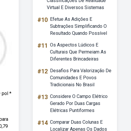
Classificações De Realidade
Virtual E Diversos Sistemas
#10
Efetue As Adições E
Subtrações Simplificando O
Resultado Quando Possível
#11
Os Aspectos Lúdicos E
Culturais Que Permeiam As
Diferentes Brincadeiras
#12
Desafios Para Valorização De
Comunidades E Povos
Tradicionais No Brasil
 pol *
#13
Considere O Campo Elétrico
Gerado Por Duas Cargas
Elétricas Puntiformes
para
#14
Comparar Duas Colunas E
0,79
Localizar Apenas Os Dados