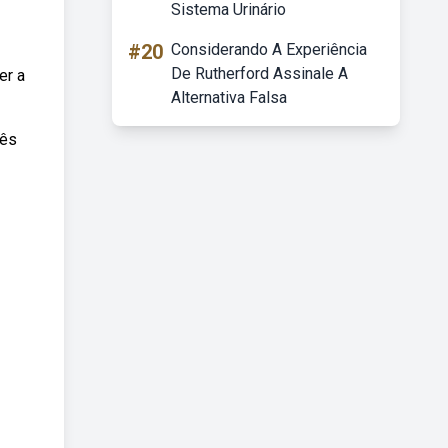
Sistema Urinário
#20
Considerando A Experiência
De Rutherford Assinale A
er a
Alternativa Falsa
rês