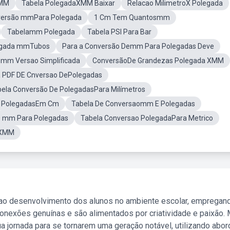
PMM
Tabela PolegadaXMM Baixar
Relacao MilimetroX Polegada
ersão mmPara Polegada
1 Cm Tem Quantosmm
Tabelamm Polegada
Tabela PSI Para Bar
legada mmTubos
Para a Conversão Demm Para Polegadas Deve
 mm Versao Simplificada
ConversãoDe Grandezas Polegada XMM
a PDF DE Cnversao DePolegadas
ela Conversão De PolegadasPara Milímetros
PolegadasEm Cm
Tabela De Conversaomm E Polegadas
0 mm Para Polegadas
Tabela Conversao PolegadaPara Metrico
 XMM
 ao desenvolvimento dos alunos no ambiente escolar, empregan
nexões genuínas e são alimentados por criatividade e paixão. 
a jornada para se tornarem uma geração notável, utilizando abo