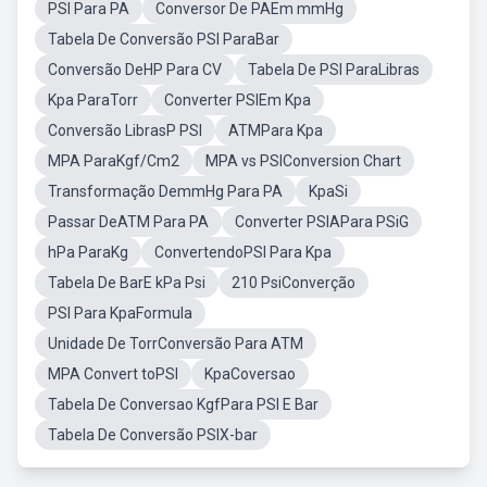
PSI Para PA
Conversor De PAEm mmHg
Tabela De Conversão PSI ParaBar
Conversão DeHP Para CV
Tabela De PSI ParaLibras
Kpa ParaTorr
Converter PSIEm Kpa
Conversão LibrasP PSI
ATMPara Kpa
MPA ParaKgf/Cm2
MPA vs PSIConversion Chart
Transformação DemmHg Para PA
KpaSi
Passar DeATM Para PA
Converter PSIAPara PSiG
hPa ParaKg
ConvertendoPSI Para Kpa
Tabela De BarE kPa Psi
210 PsiConverção
PSI Para KpaFormula
Unidade De TorrConversão Para ATM
MPA Convert toPSI
KpaCoversao
Tabela De Conversao KgfPara PSI E Bar
Tabela De Conversão PSIX-bar