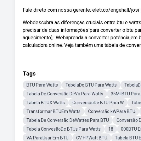
Fale direto com nossa gerente: eletr.co/engehall/
Webdescubra as diferenças cruciais entre btu e watt
precisar de duas informações para converter o btu pa
aquecimento);. Webaprenda a converter potência em b
calculadora online. Veja também uma tabela de conve
Tags
BTU Para Watts
TabelaDe BTU Para Watts
TabelaD
Tabela De Conversão DeVa Para Watts
35MilBTU Para
Tabela BTUX Watts
ConversaoDe BTU Para W
Tabe
Transformar BTUEm Watts
Conversão kWPara BTU
Tabela De Conversão DeWattes Para BTU
Conversão 
Tabela ConvesãoDe BTUs Para Watts
18
000BTU E
VA ParaUsar Em BTU
CV HPWatt BTU
Tabela BTU 