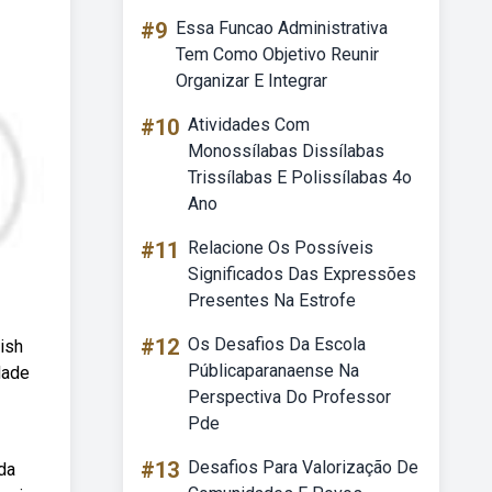
#9
Essa Funcao Administrativa
Tem Como Objetivo Reunir
Organizar E Integrar
#10
Atividades Com
Monossílabas Dissílabas
Trissílabas E Polissílabas 4o
Ano
#11
Relacione Os Possíveis
Significados Das Expressões
Presentes Na Estrofe
#12
Os Desafios Da Escola
tish
Públicaparanaense Na
dade
Perspectiva Do Professor
Pde
#13
Desafios Para Valorização De
da