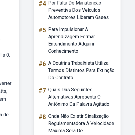
#4
Por Falta De Manutenção
Preventiva Dos Veículos
Automotores Liberam Gases
#5
Para Impulsionar A
Aprendizagem Formar
e
Entendimento Adquirir
Conhecimento
 a 0.
#6
A Doutrina Trabalhista Utiliza
Termos Distintos Para Extinção
Do Contrato
verter
#7
Quais Das Seguintes
tts,
Alternativas Apresenta O
 em
Antônimo Da Palavra Agitado
a de
#8
Onde Não Existir Sinalização
Regulamentadora A Velocidade
Máxima Será De