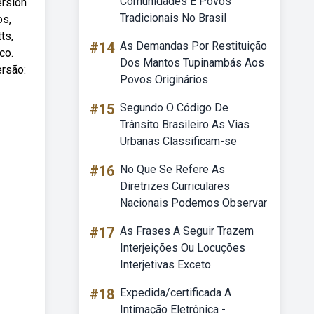
Comunidades E Povos
ersion
Tradicionais No Brasil
os,
ts,
#14
As Demandas Por Restituição
co.
Dos Mantos Tupinambás Aos
ersão:
Povos Originários
#15
Segundo O Código De
Trânsito Brasileiro As Vias
Urbanas Classificam-se
#16
No Que Se Refere As
Diretrizes Curriculares
Nacionais Podemos Observar
#17
As Frases A Seguir Trazem
Interjeições Ou Locuções
Interjetivas Exceto
#18
Expedida/certificada A
Intimação Eletrônica -