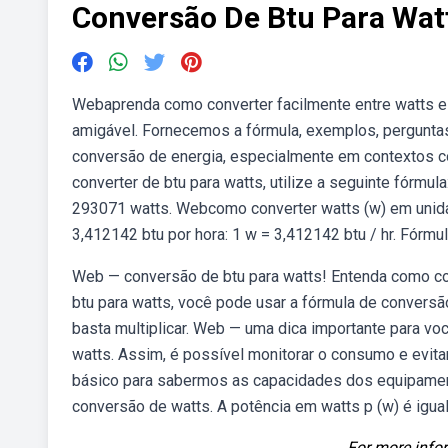
Conversão De Btu Para Wat
Webaprenda como converter facilmente entre watts e
amigável. Fornecemos a fórmula, exemplos, perguntas
conversão de energia, especialmente em contextos c
converter de btu para watts, utilize a seguinte fórmul
293071 watts. Webcomo converter watts (w) em unidade
3,412142 btu por hora: 1 w = 3,412142 btu / hr. Fórmu
Web — conversão de btu para watts! Entenda como con
btu para watts, você pode usar a fórmula de conversão
basta multiplicar. Web — uma dica importante para vo
watts. Assim, é possível monitorar o consumo e evita
básico para sabermos as capacidades dos equipamento
conversão de watts. A potência em watts p (w) é igual à
For more infor