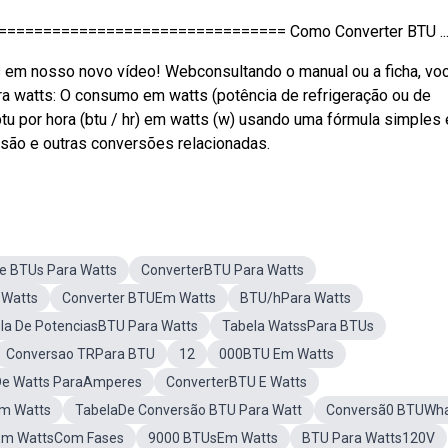
josi ================================ Como Converter BTU ..
s em nosso novo vídeo! Webconsultando o manual ou a ficha, voc
ra watts: O consumo em watts (potência de refrigeração ou de
tu por hora (btu / hr) em watts (w) usando uma fórmula simples
rsão e outras conversões relacionadas.
e BTUs Para Watts
ConverterBTU Para Watts
 Watts
Converter BTUEm Watts
BTU/hPara Watts
la De PotenciasBTU Para Watts
Tabela WatssPara BTUs
Conversao TRPara BTU
12
000BTU Em Watts
De Watts ParaAmperes
ConverterBTU E Watts
m Watts
TabelaDe Conversão BTU Para Watt
Conversã0 BTUWha
Em WattsCom Fases
9000 BTUsEm Watts
BTU Para Watts120V