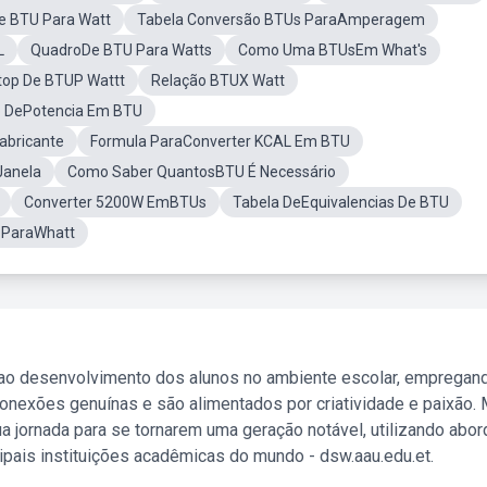
e BTU Para Watt
Tabela Conversão BTUs ParaAmperagem
L
QuadroDe BTU Para Watts
Como Uma BTUsEm What's
op De BTUP Wattt
Relação BTUX Watt
o DePotencia Em BTU
abricante
Formula ParaConverter KCAL Em BTU
Janela
Como Saber QuantosBTU É Necessário
Converter 5200W EmBTUs
Tabela DeEquivalencias De BTU
 ParaWhatt
 ao desenvolvimento dos alunos no ambiente escolar, empregan
nexões genuínas e são alimentados por criatividade e paixão. 
a jornada para se tornarem uma geração notável, utilizando abo
ipais instituições acadêmicas do mundo - dsw.aau.edu.et.