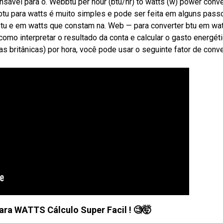
ensável para o. Webbtu per hour (btu/hr) to watts (w) power conv
btu para watts é muito simples e pode ser feita em alguns pass
btu e em watts que constam na. Web — para converter btu em wat
como interpretar o resultado da conta e calcular o gasto energéti
s britânicas) por hora, você pode usar o seguinte fator de conv
ra WATTS Cálculo Super Facil ! 🧐🤯