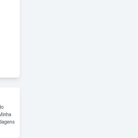
do
Minha
rdagens