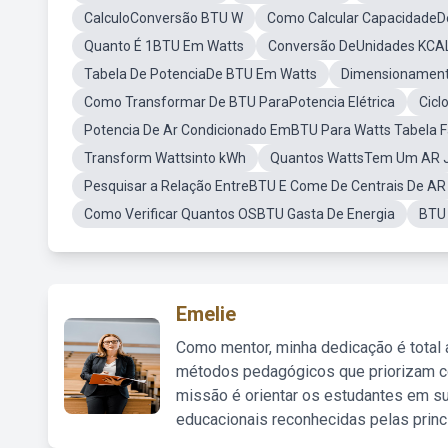
CalculoConversão BTU W
Como Calcular CapacidadeD
Quanto É 1BTU Em Watts
Conversão DeUnidades KCA
Tabela De PotenciaDe BTU Em Watts
Dimensionament
Como Transformar De BTU ParaPotencia Elétrica
Cicl
Potencia De Ar Condicionado EmBTU Para Watts Tabela F
Transform Wattsinto kWh
Quantos WattsTem Um AR 
Pesquisar a Relação EntreBTU E Come De Centrais De AR
Como Verificar Quantos OSBTU Gasta De Energia
BTU
Emelie
Como mentor, minha dedicação é total
métodos pedagógicos que priorizam co
missão é orientar os estudantes em su
educacionais reconhecidas pelas princ