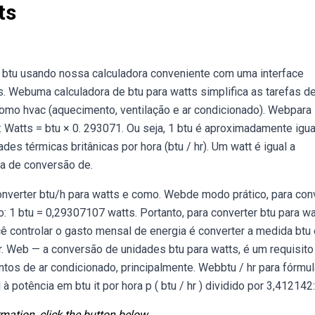
ts
 btu usando nossa calculadora conveniente com uma interface
. Webuma calculadora de btu para watts simplifica as tarefas d
omo hvac (aquecimento, ventilação e ar condicionado). Webpara
a: Watts = btu × 0. 293071. Ou seja, 1 btu é aproximadamente igual
s térmicas britânicas por hora (btu / hr). Um watt é igual a
la de conversão de.
verter btu/h para watts e como. Webde modo prático, para con
: 1 btu = 0,29307107 watts. Portanto, para converter btu para wa
cê controlar o gasto mensal de energia é converter a medida btu
r. Web — a conversão de unidades btu para watts, é um requisito
s de ar condicionado, principalmente. Webbtu / hr para fórmul
 potência em btu it por hora p ( btu / hr ) dividido por 3,412142:
mation, click the button below.