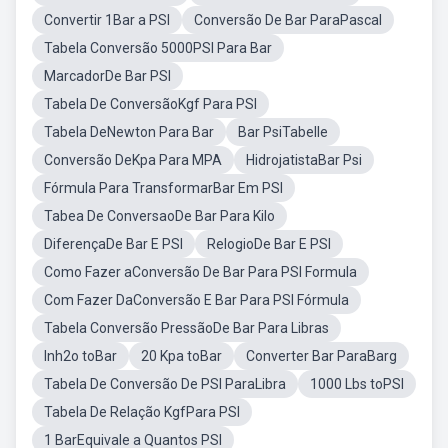
Convertir 1Bar a PSI
Conversão De Bar ParaPascal
Tabela Conversão 5000PSI Para Bar
MarcadorDe Bar PSI
Tabela De ConversãoKgf Para PSI
Tabela DeNewton Para Bar
Bar PsiTabelle
Conversão DeKpa Para MPA
HidrojatistaBar Psi
Fórmula Para TransformarBar Em PSI
Tabea De ConversaoDe Bar Para Kilo
DiferençaDe Bar E PSI
RelogioDe Bar E PSI
Como Fazer aConversão De Bar Para PSI Formula
Com Fazer DaConversão E Bar Para PSI Fórmula
Tabela Conversão PressãoDe Bar Para Libras
Inh2o toBar
20 Kpa toBar
Converter Bar ParaBarg
Tabela De Conversão De PSI ParaLibra
1000 Lbs toPSI
Tabela De Relação KgfPara PSI
1 BarEquivale a Quantos PSI