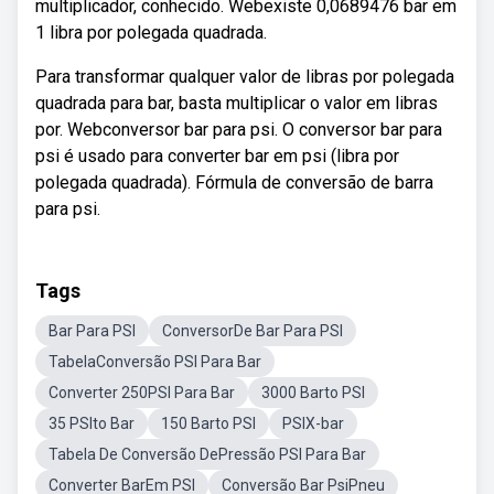
multiplicador, conhecido. Webexiste 0,0689476 bar em
1 libra por polegada quadrada.
Para transformar qualquer valor de libras por polegada
quadrada para bar, basta multiplicar o valor em libras
por. Webconversor bar para psi. O conversor bar para
psi é usado para converter bar em psi (libra por
polegada quadrada). Fórmula de conversão de barra
para psi.
Tags
Bar Para PSI
ConversorDe Bar Para PSI
TabelaConversão PSI Para Bar
Converter 250PSI Para Bar
3000 Barto PSI
35 PSIto Bar
150 Barto PSI
PSIX-bar
Tabela De Conversão DePressão PSI Para Bar
Converter BarEm PSI
Conversão Bar PsiPneu