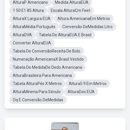
AlturaP Americano
Medida AlturaEUA
1 50 E1 85 Altura
Escala AlturaCm Feet
AlturaX Largura EUA
Altura AmericanaEm Metros
AlturaMédia Português
Conversão DeMedidas Litro
AlturaDVA
Tabela De AlturaEUA E Brasil
Converter AlturaEUA
Tabela De ConversãoReceita De Bolo
Numeração AmericanaX Brasil Vestido
Tabela De MedidaDe Dedo Americana
AlturaBrasileira Para Americana
Tabela AlturaPés X Metros
Altura5 9 Em Metros
AlturaMínima Para Século
AlturaDos EUA
Oq E Conversão DeMedidas