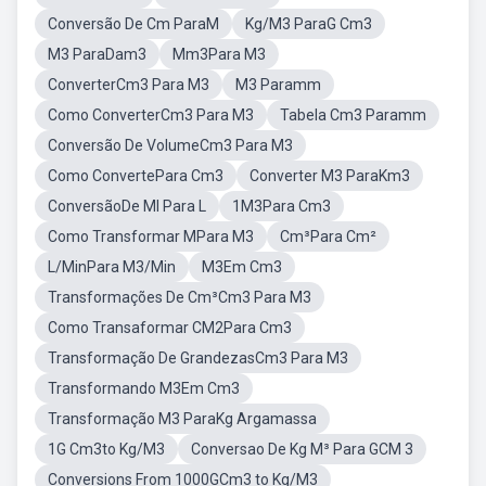
Conversão De Cm ParaM
Kg/M3 ParaG Cm3
M3 ParaDam3
Mm3Para M3
ConverterCm3 Para M3
M3 Paramm
Como ConverterCm3 Para M3
Tabela Cm3 Paramm
Conversão De VolumeCm3 Para M3
Como ConvertePara Cm3
Converter M3 ParaKm3
ConversãoDe Ml Para L
1M3Para Cm3
Como Transformar MPara M3
Cm³Para Cm²
L/MinPara M3/Min
M3Em Cm3
Transformações De Cm³Cm3 Para M3
Como Transaformar CM2Para Cm3
Transformação De GrandezasCm3 Para M3
Transformando M3Em Cm3
Transformação M3 ParaKg Argamassa
1G Cm3to Kg/M3
Conversao De Kg M³ Para GCM 3
Conversions From 1000GCm3 to Kg/M3