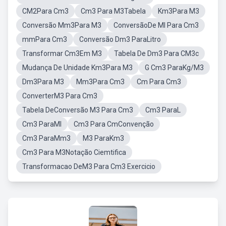
CM2Para Cm3
Cm3 Para M3Tabela
Km3Para M3
Conversão Mm3Para M3
ConversãoDe Ml Para Cm3
mmPara Cm3
Conversão Dm3 ParaLitro
Transformar Cm3Em M3
Tabela De Dm3 Para CM3c
Mudança De Unidade Km3Para M3
G Cm3 ParaKg/M3
Dm3Para M3
Mm3Para Cm3
Cm Para Cm3
ConverterM3 Para Cm3
Tabela DeConversão M3 Para Cm3
Cm3 ParaL
Cm3 ParaMl
Cm3 Para CmConvenção
Cm3 ParaMm3
M3 ParaKm3
Cm3 Para M3Notação Ciemtifica
Transformacao DeM3 Para Cm3 Exercicio