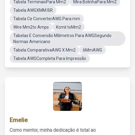
Tabela TerminaisPara Mm2
Mira BolinhaPara Mm2
Tabela AWGXMM BR
Tabela Ce ConverterAWG Para mm
Wire Mm2to Amps
Kcmil toMm2
Tabelas E Conversão Milimetros Para AWGSegundo
Normas Americano
Tabela ComparativaAWG X Mm2
6MmAWG
Tabela AWGCompleta Para Impressão
Emelie
Como mentor, minha dedicação é total ao