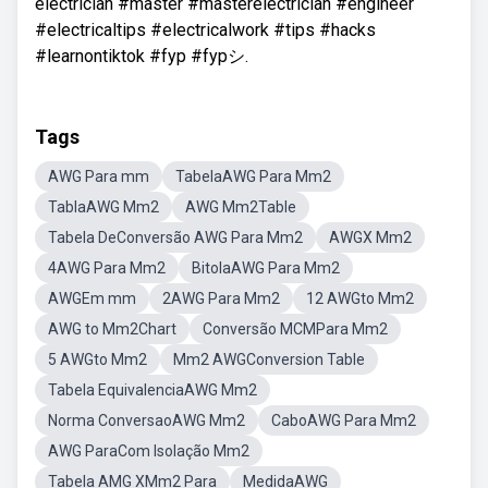
electrician #master #masterelectrician #engineer
#electricaltips #electricalwork #tips #hacks
#learnontiktok #fyp #fypシ.
Tags
AWG Para mm
TabelaAWG Para Mm2
TablaAWG Mm2
AWG Mm2Table
Tabela DeConversão AWG Para Mm2
AWGX Mm2
4AWG Para Mm2
BitolaAWG Para Mm2
AWGEm mm
2AWG Para Mm2
12 AWGto Mm2
AWG to Mm2Chart
Conversão MCMPara Mm2
5 AWGto Mm2
Mm2 AWGConversion Table
Tabela EquivalenciaAWG Mm2
Norma ConversaoAWG Mm2
CaboAWG Para Mm2
AWG ParaCom Isolação Mm2
Tabela AMG XMm2 Para
MedidaAWG