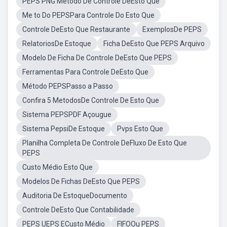
PEPS PNG Metódo De Controle DeEsto Que
Me to Do PEPSPara Controle Do Esto Que
Controle DeEsto Que Restaurante
ExemplosDe PEPS
RelatoriosDe Estoque
Ficha DeEsto Que PEPS Arquivo
Modelo De Ficha De Controle DeEsto Que PEPS
Ferramentas Para Controle DeEsto Que
Método PEPSPasso a Passo
Confira 5 MetodosDe Controle De Esto Que
Sistema PEPSPDF Açougue
Sistema PepsiDe Estoque
Pvps Esto Que
Planilha Completa De Controle DeFluxo De Esto Que
PEPS
Custo Médio Esto Que
Modelos De Fichas DeEsto Que PEPS
Auditoria De EstoqueDocumento
Controle DeEsto Que Contabilidade
PEPS UEPS ECusto Médio
FIFOOu PEPS