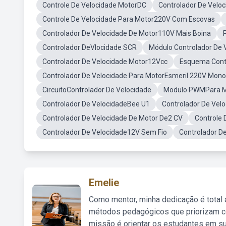
Controle De Velocidade MotorDC
Controlador De Velo
Controle De Velocidade Para Motor220V Com Escovas
Controlador De Velocidade De Motor110V Mais Boina
Controlador DeVlocidade SCR
Módulo Controlador De
Controlador De Velocidade Motor12Vcc
Esquema Contr
Controlador De Velocidade Para MotorEsmeril 220V Mono
CircuitoControlador De Velocidade
Modulo PWMPara M
Controlador De VelocidadeBee U1
Controlador De Vel
Controlador De Velocidade De Motor De2 CV
Controle
Controlador De Velocidade12V Sem Fio
Controlador D
Emelie
Como mentor, minha dedicação é total
métodos pedagógicos que priorizam co
missão é orientar os estudantes em su