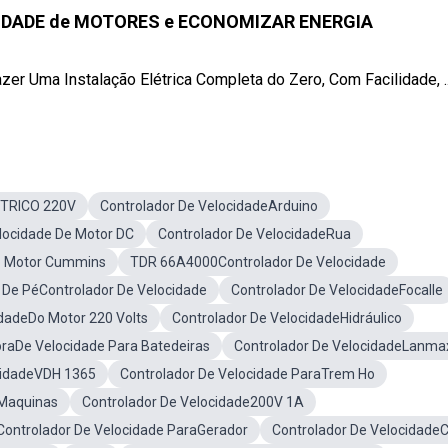
IDADE de MOTORES e ECONOMIZAR ENERGIA
zer Uma Instalação Elétrica Completa do Zero, Com Facilidade, ..
ÉTRICO 220V
Controlador De VelocidadeArduino
locidade De Motor DC
Controlador De VelocidadeRua
o Motor Cummins
TDR 66A4000Controlador De Velocidade
 De PéControlador De Velocidade
Controlador De VelocidadeFocalle
idadeDo Motor 220 Volts
Controlador De VelocidadeHidráulico
oraDe Velocidade Para Batedeiras
Controlador De VelocidadeLanma
cidadeVDH 1365
Controlador De Velocidade ParaTrem Ho
eMaquinas
Controlador De Velocidade200V 1A
Controlador De Velocidade ParaGerador
Controlador De VelocidadeC