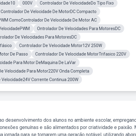
cidade10
000V
Controlador De VelocidadeDo Tipo Fixo
Controlador De Velocidade De MotorDC Compacto
PWM ComoControlador De Velocidade De Motor AC
 VelocidadePWM
Ontrolador De Velocidades Para MotoresDC
olador De Velocidades Para MotoresDC
fásico
Controlador De Velocidade Motor12V 250W
otor De Passo
Controlador De Velocidade MotorTrifasico 220V
ocidade Para Motor DeMaquina De LaVar
 De Velocidade Para Motor220V Onda Completa
e Velocidade24V Corrente Continua 200W
 ao desenvolvimento dos alunos no ambiente escolar, empregan
nexões genuínas e são alimentados por criatividade e paixão. 
a jornada para se tornarem uma geração notável, utilizando abo