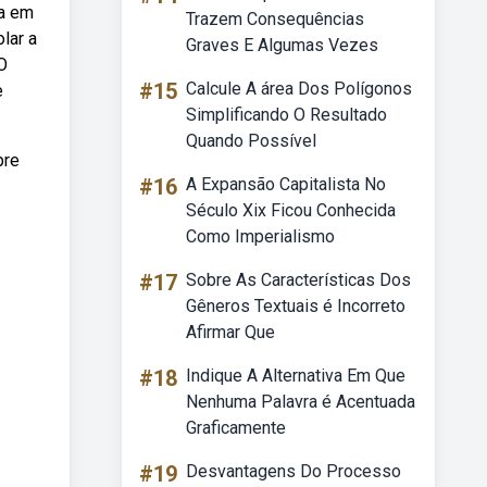
ua em
Trazem Consequências
lar a
Graves E Algumas Vezes
O
#15
Calcule A área Dos Polígonos
e
Simplificando O Resultado
Quando Possível
bre
#16
A Expansão Capitalista No
Século Xix Ficou Conhecida
Como Imperialismo
#17
Sobre As Características Dos
Gêneros Textuais é Incorreto
Afirmar Que
#18
Indique A Alternativa Em Que
Nenhuma Palavra é Acentuada
Graficamente
#19
Desvantagens Do Processo