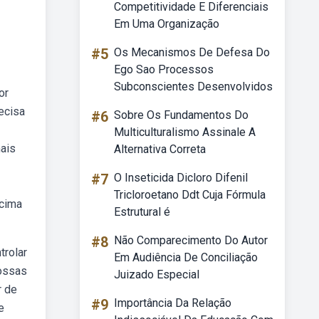
Competitividade E Diferenciais
Em Uma Organização
#5
Os Mecanismos De Defesa Do
Ego Sao Processos
Subconscientes Desenvolvidos
or
ecisa
#6
Sobre Os Fundamentos Do
Multiculturalismo Assinale A
mais
Alternativa Correta
#7
O Inseticida Dicloro Difenil
Tricloroetano Ddt Cuja Fórmula
acima
Estrutural é
#8
Não Comparecimento Do Autor
trolar
Em Audiência De Conciliação
Nossas
Juizado Especial
r de
#9
Importância Da Relação
e