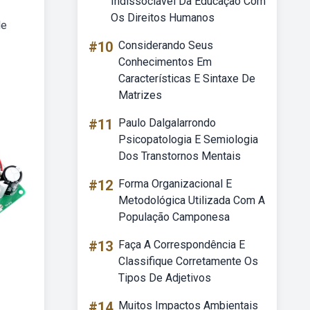
Indissociável Da Educação Com
Os Direitos Humanos
de
#10
Considerando Seus
Conhecimentos Em
Características E Sintaxe De
Matrizes
#11
Paulo Dalgalarrondo
Psicopatologia E Semiologia
Dos Transtornos Mentais
#12
Forma Organizacional E
Metodológica Utilizada Com A
População Camponesa
#13
Faça A Correspondência E
Classifique Corretamente Os
Tipos De Adjetivos
#14
Muitos Impactos Ambientais