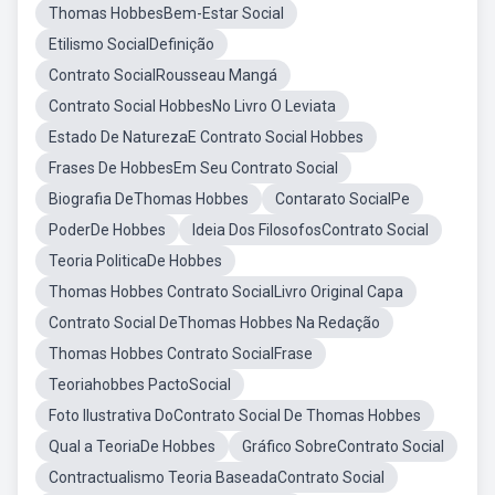
Thomas HobbesBem-Estar Social
Etilismo SocialDefinição
Contrato SocialRousseau Mangá
Contrato Social HobbesNo Livro O Leviata
Estado De NaturezaE Contrato Social Hobbes
Frases De HobbesEm Seu Contrato Social
Biografia DeThomas Hobbes
Contarato SocialPe
PoderDe Hobbes
Ideia Dos FilosofosContrato Social
Teoria PoliticaDe Hobbes
Thomas Hobbes Contrato SocialLivro Original Capa
Contrato Social DeThomas Hobbes Na Redação
Thomas Hobbes Contrato SocialFrase
Teoriahobbes PactoSocial
Foto Ilustrativa DoContrato Social De Thomas Hobbes
Qual a TeoriaDe Hobbes
Gráfico SobreContrato Social
Contractualismo Teoria BaseadaContrato Social