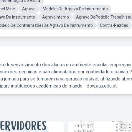
lamentação De Visita
bel Mine
Agravo
ModelosDe Agravo De Instrumento
vo De Instrumento
AgravoInterno
Agravo DePetição Trabalhista
delo De ContrarrazõesDe Agravo De Instrumento
Contra-Razões
 ao desenvolvimento dos alunos no ambiente escolar, empregan
nexões genuínas e são alimentados por criatividade e paixão. 
a jornada para se tornarem uma geração notável, utilizando abo
ipais instituições acadêmicas do mundo - dsw.aau.edu.et.