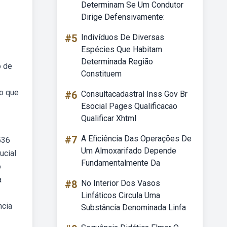
Determinam Se Um Condutor
Dirige Defensivamente:
#5
Indivíduos De Diversas
Espécies Que Habitam
Determinada Região
o de
Constituem
ão que
#6
Consultacadastral Inss Gov Br
Esocial Pages Qualificacao
Qualificar Xhtml
#7
A Eficiência Das Operações De
536
Um Almoxarifado Depende
ucial
Fundamentalmente Da
o
a
#8
No Interior Dos Vasos
Linfáticos Circula Uma
ncia
Substância Denominada Linfa