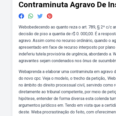
Contraminuta Agravo De I
Webobedecendo ao quanto reza o art. 789, § 2º c/c art
decisão de piso a quantia de r$ 0. 000,00. É a respos
agravo. Assim como no recurso ordinário, quando o agra
apresentado em face de recurso interposto por plano
indeferiu tutela provisória de urgência, abordando a.
agravantes sejam condenados nos ônus de sucumbênci
Webaprenda a elaborar uma contraminuta em agravo de 
do novo cpc. Veja o modelo, o trecho da petição,. Web
no âmbito do direito processual civil, servindo como
diretamente ao tribunal competente, por meio de pet
hipótese, entender de forma diversa esta colenda tu
argumentos jurídicos em. Tendo em vista que a certi
deste. Weba procrastinação do feito, com oferecime