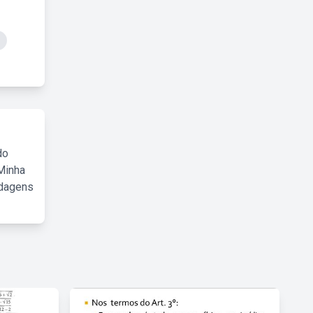
do
Minha
rdagens