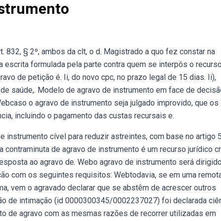
nstrumento
. 832, § 2º, ambos da clt, o d. Magistrado a quo fez constar na
ta escrita formulada pela parte contra quem se interpôs o recurs
vo de petição é. Ii, do novo cpc, no prazo legal de 15 dias. Ii),
 de saúde,. Modelo de agravo de instrumento em face de decis
 Webcaso o agravo de instrumento seja julgado improvido, que os
a, incluindo o pagamento das custas recursais e.
instrumento cível para reduzir astreintes, com base no artigo 
a contraminuta de agravo de instrumento é um recurso jurídico cr
 resposta ao agravo de. Webo agravo de instrumento será dirigid
ição com os seguintes requisitos: Webtodavia, se em uma remot
rma, vem o agravado declarar que se abstêm de acrescer outros
dão de intimação (id 0000300345/0002237027) foi declarada ciê
nto de agravo com as mesmas razões de recorrer utilizadas em