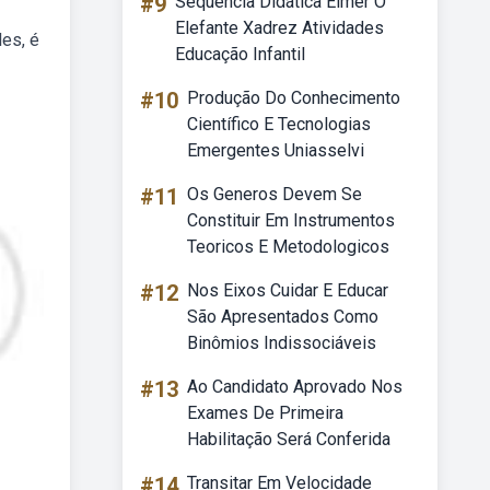
#9
Sequência Didática Elmer O
Elefante Xadrez Atividades
es, é
Educação Infantil
#10
Produção Do Conhecimento
Científico E Tecnologias
Emergentes Uniasselvi
#11
Os Generos Devem Se
Constituir Em Instrumentos
Teoricos E Metodologicos
#12
Nos Eixos Cuidar E Educar
São Apresentados Como
Binômios Indissociáveis
#13
Ao Candidato Aprovado Nos
Exames De Primeira
Habilitação Será Conferida
#14
Transitar Em Velocidade