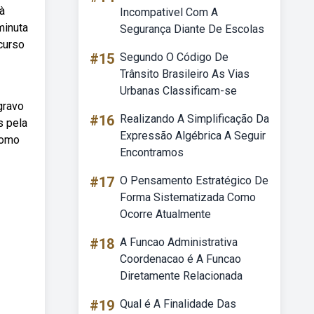
à
Incompativel Com A
minuta
Segurança Diante De Escolas
curso
#15
Segundo O Código De
Trânsito Brasileiro As Vias
Urbanas Classificam-se
gravo
#16
Realizando A Simplificação Da
s pela
Expressão Algébrica A Seguir
como
Encontramos
#17
O Pensamento Estratégico De
Forma Sistematizada Como
Ocorre Atualmente
#18
A Funcao Administrativa
Coordenacao é A Funcao
Diretamente Relacionada
#19
Qual é A Finalidade Das