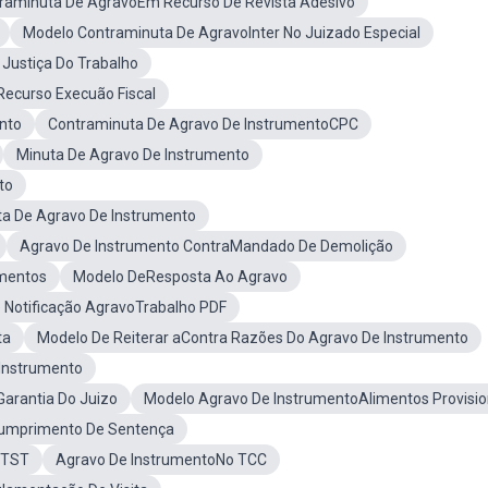
raminuta De AgravoEm Recurso De Revista Adesivo
Modelo Contraminuta De AgravoInter No Juizado Especial
Justiça Do Trabalho
ecurso Execuão Fiscal
nto
Contraminuta De Agravo De InstrumentoCPC
Minuta De Agravo De Instrumento
to
ta De Agravo De Instrumento
Agravo De Instrumento ContraMandado De Demolição
imentos
Modelo DeResposta Ao Agravo
e Notificação AgravoTrabalho PDF
ta
Modelo De Reiterar aContra Razões Do Agravo De Instrumento
Instrumento
Garantia Do Juizo
Modelo Agravo De InstrumentoAlimentos Provisio
Cumprimento De Sentença
 TST
Agravo De InstrumentoNo TCC