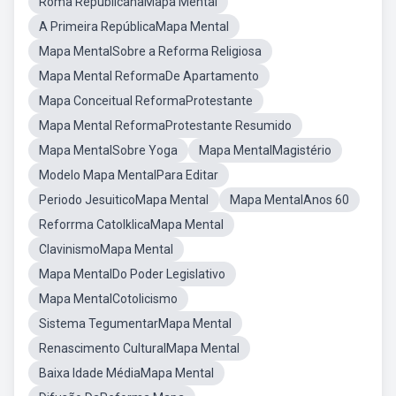
Roma RepublicanaMapa Mental
A Primeira RepúblicaMapa Mental
Mapa MentalSobre a Reforma Religiosa
Mapa Mental ReformaDe Apartamento
Mapa Conceitual ReformaProtestante
Mapa Mental ReformaProtestante Resumido
Mapa MentalSobre Yoga
Mapa MentalMagistério
Modelo Mapa MentalPara Editar
Periodo JesuiticoMapa Mental
Mapa MentalAnos 60
Reforrma CatolklicaMapa Mental
ClavinismoMapa Mental
Mapa MentalDo Poder Legislativo
Mapa MentalCotolicismo
Sistema TegumentarMapa Mental
Renascimento CulturalMapa Mental
Baixa Idade MédiaMapa Mental