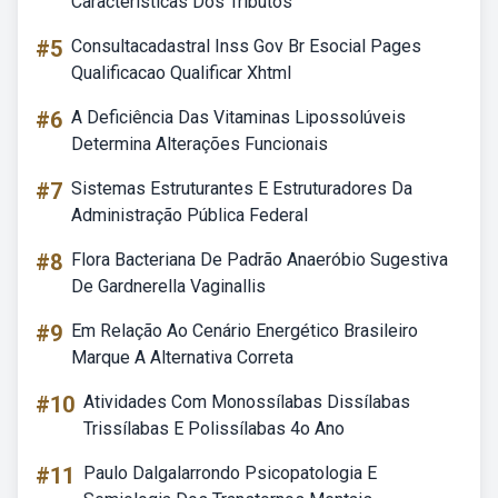
Características Dos Tributos
#5
Consultacadastral Inss Gov Br Esocial Pages
Qualificacao Qualificar Xhtml
#6
A Deficiência Das Vitaminas Lipossolúveis
Determina Alterações Funcionais
#7
Sistemas Estruturantes E Estruturadores Da
Administração Pública Federal
#8
Flora Bacteriana De Padrão Anaeróbio Sugestiva
De Gardnerella Vaginallis
#9
Em Relação Ao Cenário Energético Brasileiro
Marque A Alternativa Correta
#10
Atividades Com Monossílabas Dissílabas
Trissílabas E Polissílabas 4o Ano
#11
Paulo Dalgalarrondo Psicopatologia E