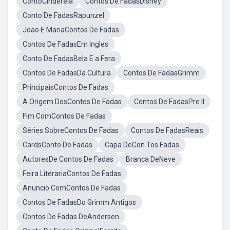
ContoCinderela
Contos De FadasDisney
Conto De FadasRapunzel
Joao E MariaContos De Fadas
Contos De FadasEm Ingles
Conto De FadasBela E a Fera
Contos De FadasDa Cultura
Contos De FadasGrimm
PrincipaisContos De Fadas
A Origem DosContos De Fadas
Contos De FadasPre II
Fim ComContos De Fadas
Séries SobreContos De Fadas
Contos De FadasReais
CardsConto De Fadas
Capa DeCon Tos Fadas
AutoresDe Contos De Fadas
Branca DeNeve
Feira LiterariaContos De Fadas
Anuncio ComContos De Fadas
Contos De FadasDo Grimm Antigos
Contos De Fadas DeAndersen