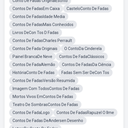
Conto De Fadas OriginalEscrito
Contos De FadasEm Caixa
CasteloConto De Fadas
Contos De FadasIdade Media
Contos De FadasMais Conhecidos
Livros DeCon Tos D Fadas
Contos De FadasCharles Perrault
Contos De Fada Originais
O ContoDa Cinderela
Painel BrancaDe Neve
Contos De FadaClássicos
Contos De FadaAlemão
Contos De FadasDa Ciência
HistóriaConto De Fadas
Fadas Sem Ser DeCon Tos
Contos De FadasVersão Resumida
Imagem Com TodosContos De Fadas
Mortos Vivos EmContos De Fadas
Teatro De SombrasContos De Fadas
Contos De FadaLogo
Contos De FadasRapuzel O Ilme
Contos De Fadas DeAndersen Desenho