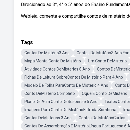
Direcionado ao 3°, 4° e 5° anos do Ensino Fundamental
Webleia, comente e compartilhe contos de mistério d
Tags
Contos De Mistério3 Ano
Contos De Mistério3 Ano Fa
Mapa MentalConto De Mistério
Um Conto DeMisterio
Atividade Contos DeMisterios 8 Ano
Contos DeMisteri
Fichas De Leitura SobreContos De Mistério Para 4 Ano
Modelo De Folha ParaConto De Misterío 4 Ano
Conto De
Conto DeMisterio Completo
Oque E Conto DeMisterio
Plano De Aula Conto DeSuspense 5 Ano
Textos Contos
Imagens Para Conto De MistérioEstrada Sombriha
Ima
Contos DeMisterios 3 Ano
Contos De MistérioCurtos
Contos De Assombração E MistérioLíngua Portuguesa 6 