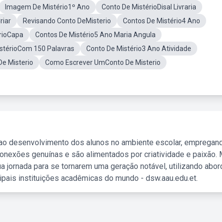
Imagem De Mistério1º Ano
Conto De MistérioDisal Livraria
riar
Revisando Conto DeMisterio
Contos De Mistério4 Ano
rioCapa
Contos De Mistério5 Ano Maria Angula
stérioCom 150 Palavras
Conto De Mistério3 Ano Atividade
e Misterio
Como Escrever UmConto De Misterio
 ao desenvolvimento dos alunos no ambiente escolar, empregan
nexões genuínas e são alimentados por criatividade e paixão. 
a jornada para se tornarem uma geração notável, utilizando abo
ipais instituições acadêmicas do mundo - dsw.aau.edu.et.