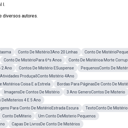
 I.
e diversos autores.
ntasma
Conto De Mistério3Ano 20 Linhas
Conto De MistérioPequ
Conto De MistérioPara 6ºs Anos
Conto De Mistérioa Morte Corrup
o 2 Ano
Contos De Mistério ESuspense
PequenosConto De Mistér
Atividades ProduçaõConto Mistério 4Ano
 Mistérioa Coisa E a Estrela
Bordas Para PáginasDe Conto De Misté
ImagensDe Contos De Mistério
3 Ano GeneroContos De Misterio
 DeMisterios 4 E 5 Ano
gens Para Conto De MistérioEstrada Escura
TextoConto De Mistério
Conto DeMiterio
Um Conto DeMisterio Pequenos
Ano
Capas De LivrosDe Conto De Mistérios