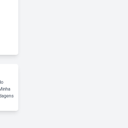
do
Minha
rdagens