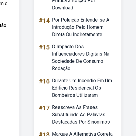
Prática 3 Edição Pdf
om o
Download
#14
Por Poluição Entende-se A
tão
Introdução Pelo Homem
Direta Ou Indiretamente
#15
O Impacto Dos
Influenciadores Digitais Na
Sociedade De Consumo
Redação
#16
Durante Um Incendio Em Um
Edificio Residencial Os
Bombeiros Utilizaram
#17
Reescreva As Frases
Substituindo As Palavras
Destacadas Por Sinônimos
#18
Marque A Alternativa Correta