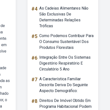
#4
As Cadeias Alimentares Não
São Exclusivas De
Determinadas Relações
 de
Tróficas
sa
#5
Como Podemos Contribuir Para
ente.
O Consumo Sustentável Dos
e em
Produtos Florestais
olve
#6
Integração Entre Os Sistemas
Digestório Respiratório E
dade
Circulatório 5 Ano
a
#7
A Característica Familiar
nda as
Descrita Deriva Do Seguinte
m
Aspecto Demográfico:
nhado
or, o
#8
Direitos De Imóvel Obtido Em
 a
Programa Habitacional Podem