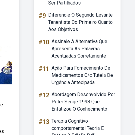
Ser Partilhados
#9
Diferencie O Segundo Levante
Tenentista Do Primeiro Quanto
Aos Objetivos
#10
Assinale A Alternativa Que
Apresenta As Palavras
Acentuadas Corretamente
#11
Ação Para Fornecimento De
Medicamentos C/c Tutela De
Urgência Antecipada
#12
Abordagem Desenvolvido Por
Peter Senge 1998 Que
 e
Enfatizou O Conhecimento
#13
Terapia Cognitivo-
comportamental Teoria E
As