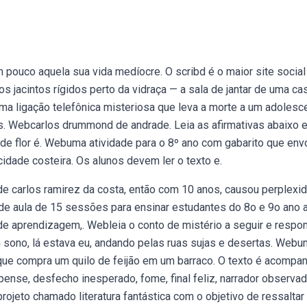
pouco aquela sua vida medíocre. O scribd é o maior site social
s jacintos rígidos perto da vidraça — a sala de jantar de uma ca
a ligação telefônica misteriosa que leva a morte a um adolesc
os. Webcarlos drummond de andrade. Leia as afirmativas abaixo 
to de flor é. Webuma atividade para o 8º ano com gabarito que env
idade costeira. Os alunos devem ler o texto e.
e carlos ramirez da costa, então com 10 anos, causou perplexi
de aula de 15 sessões para ensinar estudantes do 8o e 9o ano 
 de aprendizagem,. Webleia o conto de mistério a seguir e respo
sono, lá estava eu, andando pelas ruas sujas e desertas. Webu
que compra um quilo de feijão em um barraco. O texto é acompa
ense, desfecho inesperado, fome, final feliz, narrador observad
rojeto chamado literatura fantástica com o objetivo de ressaltar