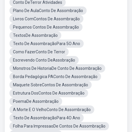
Conto DeTerror Atividades
Plano De AulaConto De Assombração
Livros ComContos De Assombração
Pequenos Contos De Assombração
TextosDe Assombração
Texto De AssombraçãoPara 5O Ano
Como FazerConto De Terror
Escrevendo Conto DeAssobração
Monstros De HistoriaDe Conto De Assombração
Borda Pedagógica PAConto De Assombração
Maquete SobreContos De Assombração
Estrutura DosContos De Assombração
PoemaDe Assombração
A Morte E O VelhoConto De Assombração
Texto De AssombraçãoPara 4O Ano
Folha Para ImpressaoDe Contos De Assombração