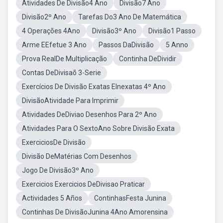
Atividades De Divisão4 Ano
Divisão7 Ano
Divisão2º Ano
Tarefas Do3 Ano De Matemática
4 Operações 4Ano
Divisão3º Ano
Divisão1 Passo
Arme EEfetue 3 Ano
Passos DaDivisão
5 Anno
Prova RealDe Multiplicação
Continha DeDividir
Contas DeDivisaõ 3-Serie
Exercícios De Divisão Exatas EInexatas 4º Ano
DivisãoAtividade Para Imprimir
Atividades DeDiviao Desenhos Para 2º Ano
Atividades Para O SextoAno Sobre Divisão Exata
ExerciciosDe Divisão
Divisão DeMatérias Com Desenhos
Jogo De Divisão3º Ano
Exercicios Exercicios DeDivisao Praticar
Actividades 5 Años
ContinhasFesta Junina
Continhas De DivisãoJunina 4Ano Amorensina