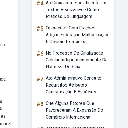
#4
Ao Circularem Socialmente Os
Textos Realizam-se Como
Práticas De Linguagem
#5
Operações Com Frações
Adição Subtração Multiplicação
E Divisão Exercícios
no:
#6
No Processo De Sinalização
Celular Independentemente Da
Natureza Do Sinal
#7
Ato Administrativo Conceito
ada
Requisitos Atributos
Classificação E Espécies
pa
#8
Cite Alguns Fatores Que
Os
Favoreceram A Expansão Do
ões
Comércio Internacional
mérica