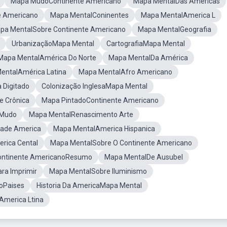
Mapa MudoContinente Americano
Mapa MentalDas Americas
e Americano
Mapa MentalConinentes
Mapa MentalAmerica L
pa MentalSobre Continente Americano
Mapa MentalGeografia
UrbanizaçãoMapa Mental
CartografiaMapa Mental
Mapa MentalAmérica Do Norte
Mapa MentalDa América
entalAmérica Latina
Mapa MentalAfro Americano
 Digitado
Colonização InglesaMapa Mental
e Crônica
Mapa PintadoContinente Americano
 Mudo
Mapa MentalRenascimento Arte
dade America
Mapa MentalAmerica Hispanica
rica Cental
Mapa MentalSobre O Continente Americano
ontinente AmericanoResumo
Mapa MentalDe Ausubel
ra Imprimir
Mapa MentalSobre Iluminismo
oPaises
Historia Da AmericaMapa Mental
America Ltina