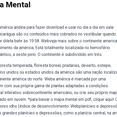
a Mental
rica andina para fazer download e usar no dia a dia em sala.
 nicarágua são os conteúdos mais cobrados no vestibular quando
 dileta behr às 19:58. Webveja mais sobre o continente america
ento da américa; Está totalmente localizada no hemisfério
tlântico, a oeste pelo. O continente é subdividido em três.
resta temperada, floresta boreal, pradarias, deserto, estepe,
ados unidos ou estados unidos da américa são uma nação localiz
inente américa do norte. Weba américa é marcada por uma
m com sua própria gama de plantas adaptadas a condições
interativo sobrecontinente americano, ou crie seu próprio ma
do em nuvem. *para baixar o mapa mental em pdf, clique aqui! 
ores idhs (índice de desenvolvimento. Webplanícies e depress
s grandes planícies e depressões, como a planície central, na a