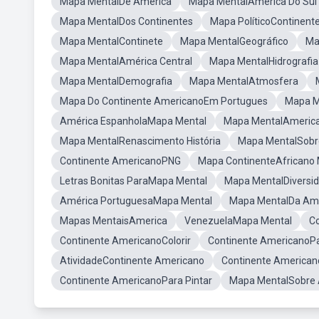
Mapa MentalDe America
Mapa MentalAmerica Do Sul
Mapa MentalDos Continentes
Mapa PolíticoContinent
Mapa MentalContinete
Mapa MentalGeográfico
Ma
Mapa MentalAmérica Central
Mapa MentalHidrografia
Mapa MentalDemografia
Mapa MentalAtmosfera
Mapa Do Continente AmericanoEm Portugues
Mapa M
América EspanholaMapa Mental
Mapa MentalAmerica
Mapa MentalRenascimento História
Mapa MentalSobr
Continente AmericanoPNG
Mapa ContinenteAfricano
Letras Bonitas ParaMapa Mental
Mapa MentalDiversi
América PortuguesaMapa Mental
Mapa MentalDa Ame
Mapas MentaisAmerica
VenezuelaMapa Mental
C
Continente AmericanoColorir
Continente AmericanoPa
AtividadeContinente Americano
Continente American
Continente AmericanoPara Pintar
Mapa MentalSobre 