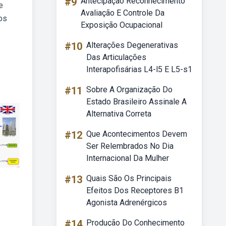
#9
Antecipação Reconhecimento
e
Avaliação E Controle Da
os
Exposição Ocupacional
#10
Alterações Degenerativas
Das Articulações
Interapofisárias L4-l5 E L5-s1
#11
Sobre A Organização Do
Estado Brasileiro Assinale A
Alternativa Correta
#12
Que Acontecimentos Devem
Ser Relembrados No Dia
Internacional Da Mulher
#13
Quais São Os Principais
Efeitos Dos Receptores B1
Agonista Adrenérgicos
#14
Produção Do Conhecimento