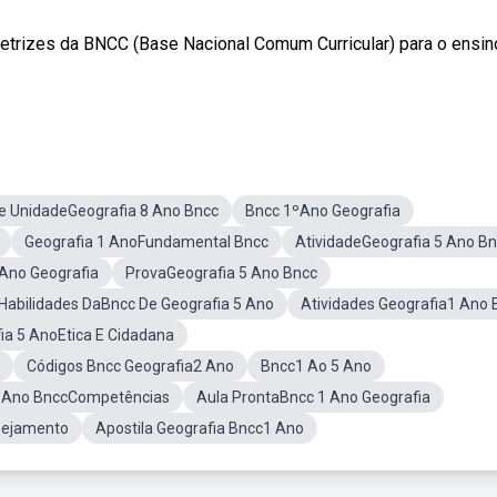
etrizes da BNCC (Base Nacional Comum Curricular) para o ensin
e UnidadeGeografia 8 Ano Bncc
Bncc 1ºAno Geografia
Geografia 1 AnoFundamental Bncc
AtividadeGeografia 5 Ano B
 Ano Geografia
ProvaGeografia 5 Ano Bncc
Habilidades DaBncc De Geografia 5 Ano
Atividades Geografia1 Ano 
ia 5 AnoEtica E Cidadana
Códigos Bncc Geografia2 Ano
Bncc1 Ao 5 Ano
5 Ano BnccCompetências
Aula ProntaBncc 1 Ano Geografia
nejamento
Apostila Geografia Bncc1 Ano