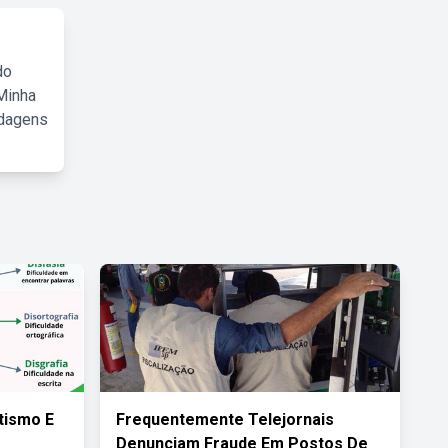
do
Minha
rdagens
tismo E
Frequentemente Telejornais
Denunciam Fraude Em Postos De