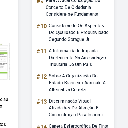
#9
Para A Atual Concepção Do
Conceito De Cidadania
Considera-se Fundamental
#10
Considerando Os Aspectos
De Qualidade E Produtividade
Segundo Sprague Jr
#11
A Informalidade Impacta
Diretamente Na Arrecadação
Tributária De Um País
#12
Sobre A Organização Do
Estado Brasileiro Assinale A
Alternativa Correta
cias.
#13
Discriminação Visual
ão
Atividades De Atenção E
Concentração Para Imprimir
tos
#14
Caneta Esferográfica De Tinta