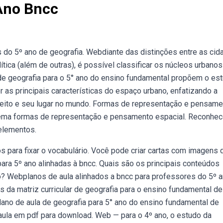
Ano Bncc
 do 5º ano de geografia. Webdiante das distinções entre as cid
ítica (além de outras), é possível classificar os núcleos urbano
de geografia para o 5° ano do ensino fundamental propõem o es
 as principais características do espaço urbano, enfatizando a
jeito e seu lugar no mundo. Formas de representação e pensame
 tema formas de representação e pensamento espacial. Reconhec
elementos.
 para fixar o vocabulário. Você pode criar cartas com imagens 
para 5º ano alinhadas à bncc. Quais são os principais conteúdos
o? Webplanos de aula alinhados a bncc para professores do 5º a
da matriz curricular de geografia para o ensino fundamental de
lano de aula de geografia para 5° ano do ensino fundamental de
ula em pdf para download. Web — para o 4º ano, o estudo da