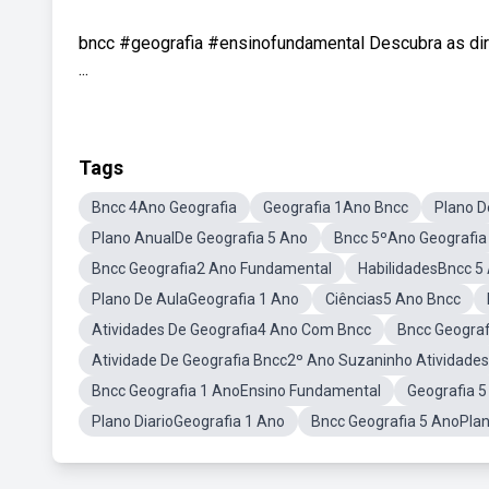
bncc #geografia #ensinofundamental Descubra as dir
...
Tags
Bncc 4Ano Geografia
Geografia 1Ano Bncc
Plano D
Plano AnualDe Geografia 5 Ano
Bncc 5ºAno Geografia
Bncc Geografia2 Ano Fundamental
HabilidadesBncc 5
Plano De AulaGeografia 1 Ano
Ciências5 Ano Bncc
Atividades De Geografia4 Ano Com Bncc
Bncc Geograf
Atividade De Geografia Bncc2º Ano Suzaninho Atividades
Bncc Geografia 1 AnoEnsino Fundamental
Geografia 
Plano DiarioGeografia 1 Ano
Bncc Geografia 5 AnoPla