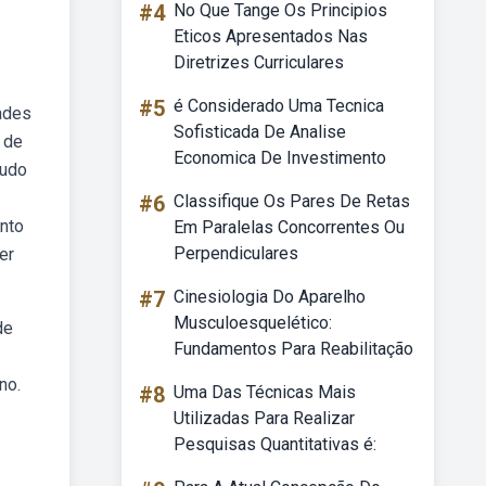
#4
No Que Tange Os Principios
Eticos Apresentados Nas
Diretrizes Curriculares
#5
é Considerado Uma Tecnica
ades
Sofisticada De Analise
s de
Economica De Investimento
tudo
#6
Classifique Os Pares De Retas
nto
Em Paralelas Concorrentes Ou
Perpendiculares
er
#7
Cinesiologia Do Aparelho
Musculoesquelético:
de
Fundamentos Para Reabilitação
no.
#8
Uma Das Técnicas Mais
Utilizadas Para Realizar
Pesquisas Quantitativas é: