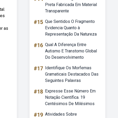
Preta Fabricada Em Material
al.
Transparente
ões
#15
Que Sentidos O Fragmento
Evidencia Quanto à
er as
Representação Da Natureza
#16
Qual A Diferença Entre
Autismo E Transtorno Global
Do Desenvolvimento
#17
Identifique Os Morfemas
Gramaticais Destacados Das
Seguintes Palavras
#18
Expresse Esse Número Em
Notação Científica. 19
Centésimos De Milésimos
#19
Atividades Sobre