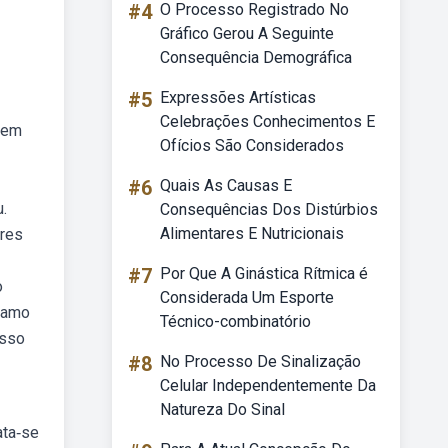
#4
O Processo Registrado No
Gráfico Gerou A Seguinte
Consequência Demográfica
#5
Expressões Artísticas
Celebrações Conhecimentos E
gem
Ofícios São Considerados
#6
Quais As Causas E
.
Consequências Dos Distúrbios
Alimentares E Nutricionais
res
#7
Por Que A Ginástica Rítmica é
o
Considerada Um Esporte
chamo
Técnico-combinatório
osso
#8
No Processo De Sinalização
Celular Independentemente Da
Natureza Do Sinal
ata‐se