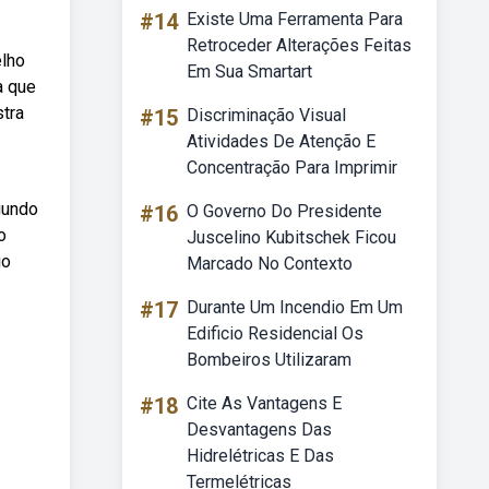
#14
Existe Uma Ferramenta Para
Retroceder Alterações Feitas
elho
Em Sua Smartart
a que
stra
#15
Discriminação Visual
Atividades De Atenção E
Concentração Para Imprimir
gundo
#16
O Governo Do Presidente
o
Juscelino Kubitschek Ficou
io
Marcado No Contexto
#17
Durante Um Incendio Em Um
Edificio Residencial Os
Bombeiros Utilizaram
#18
Cite As Vantagens E
Desvantagens Das
Hidrelétricas E Das
Termelétricas