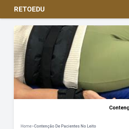
RETOEDU
Contenç
Home
>
Contenção De Pacientes No Leito