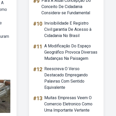
#9
Para A Atual Concepção Do
 A
Conceito De Cidadania
como
Considera-se Fundamental
e
#10
Invisibilidade E Registro
Civil:garantia De Acesso à
Cidadania No Brasil
guram
#11
A Modificação Do Espaço
Geográfico Provoca Diversas
Mudanças Na Paisagem
#12
Reescreva O Verso
Destacado Empregando
Palavras Com Sentido
Equivalente
#13
Muitas Empresas Veem O
Comercio Eletronico Como
Uma Importante Vertente