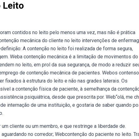
 Leito
oram contidos no leito pelo menos uma vez, mas não é prática
ontenção mecânica do cliente no leito intervenções de enferma
finição: A contenção no leito foi realizada de forma segura,
magem. Weba contenção mecânica é a limitação de movimentos do
rendem no leito, em prol da sua segurança, de modo a reduzir seu
emprego de contenção mecânica de pacientes. Webos contenso
fixados à estrutura do leito e não nas grades laterais. Os
ível a contenção física de paciente, à semelhança da contençã
assistência psiquiátrica, desde que prescrita por. Web“olá, me 
de internação de uma instituição, e gostaria de saber quando p
o.
 um cliente ou um membro, e que restringe a liberdade de.
aguardando no corredor; Webcontenção do paciente no leito. Tr