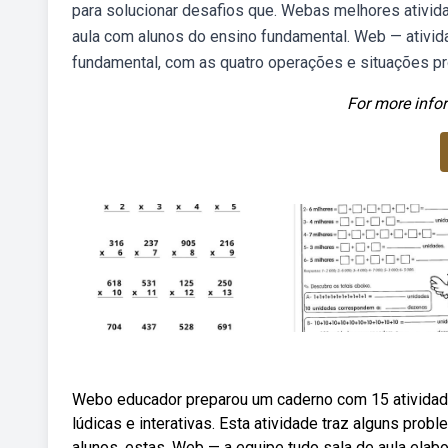
para solucionar desafios que. Webas melhores ativida
aula com alunos do ensino fundamental. Web — ativid
fundamental, com as quatro operações e situações p
For more infor
Webo educador preparou um caderno com 15 atividade
lúdicas e interativas. Esta atividade traz alguns pro
alunos, estas. Web — a equipe tudo sala de aula elab