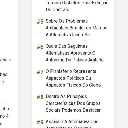
Termos Distintos Para Extinção
Do Contrato
#5
Sobre Os Problemas
Ambientais Brasileiros Marque
A Alternativa Incorreta
#6
Quais Das Seguintes
Alternativas Apresenta O
isão e
Antônimo Da Palavra Agitado
#7
O Planisfério Representa
ebas
Aspectos Políticos Ou
o é
Aspectos Físicos Do Globo
#8
Dentre As Principais
 —
Características Dos Grupos
 sobre
Sociais Podemos Destacar
 no 4º
#9
Assinale A Alternativa Que
as