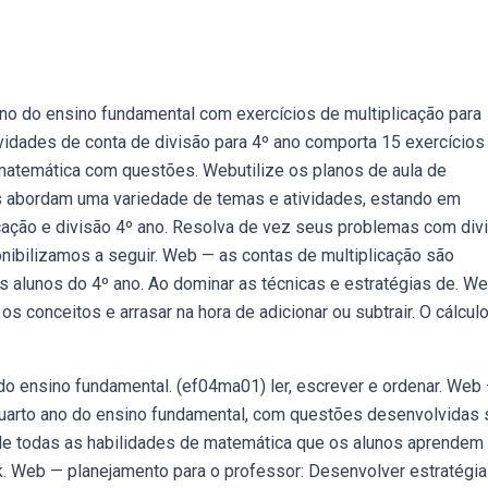
no do ensino fundamental com exercícios de multiplicação para
ividades de conta de divisão para 4º ano comporta 15 exercícios
matemática com questões. Webutilize os planos de aula de
es abordam uma variedade de temas e atividades, estando em
cação e divisão 4º ano. Resolva de vez seus problemas com div
nibilizamos a seguir. Web — as contas de multiplicação são
 alunos do 4º ano. Ao dominar as técnicas e estratégias de. W
os conceitos e arrasar na hora de adicionar ou subtrair. O cálcul
o ensino fundamental. (ef04ma01) ler, escrever e ordenar. Web
quarto ano do ensino fundamental, com questões desenvolvidas
 de todas as habilidades de matemática que os alunos aprendem
link. Web — planejamento para o professor: Desenvolver estratégi