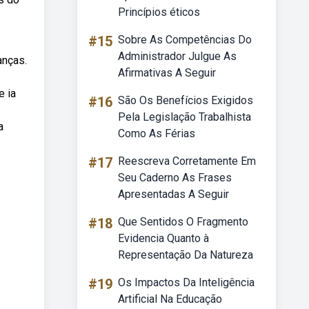
Princípios éticos
#15
Sobre As Competências Do
Administrador Julgue As
anças.
Afirmativas A Seguir
e ia
#16
São Os Benefícios Exigidos
Pela Legislação Trabalhista
a
Como As Férias
#17
Reescreva Corretamente Em
Seu Caderno As Frases
Apresentadas A Seguir
#18
Que Sentidos O Fragmento
Evidencia Quanto à
Representação Da Natureza
#19
Os Impactos Da Inteligência
Artificial Na Educação