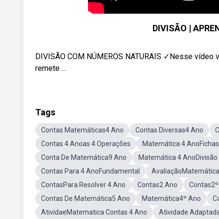
DIVISÃO | APRE
DIVISÃO COM NÚMEROS NATURAIS ✓Nesse vídeo voc
remete ...
Tags
Contas Matemáticas4 Ano
Contas Diversas4 Ano
C
Contas 4 Anoas 4 Operações
Matemática 4 AnoFichas
Conta De Matemática9 Ano
Matemática 4 AnoDivisão
Contas Para 4 AnoFundamental
AvaliaçãoMatemática
ContasPara Resolver 4 Ano
Contas2 Ano
Contas2º
Contas De Matemática5 Ano
Matemática4º Ano
C
AtividaeMatematica Contas 4 Ano
Atividade Adaptad