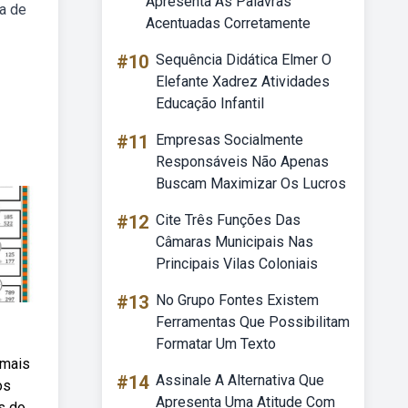
Apresenta As Palavras
la de
Acentuadas Corretamente
#10
Sequência Didática Elmer O
Elefante Xadrez Atividades
Educação Infantil
#11
Empresas Socialmente
Responsáveis Não Apenas
Buscam Maximizar Os Lucros
#12
Cite Três Funções Das
Câmaras Municipais Nas
Principais Vilas Coloniais
#13
No Grupo Fontes Existem
Ferramentas Que Possibilitam
Formatar Um Texto
 mais
#14
Assinale A Alternativa Que
os
Apresenta Uma Atitude Com
s do