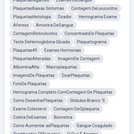
PlaquetasGigantes
Exames DeSangue
PlaquetasBaixas Sintomas
Contagem DeLeucocitos
PlaquetasHistologia
Doador
Hemograma Exame
Aferese
Amostra DeSangue
ContagemReticulocitos
ConcentradoDe Plaquetas
Teste DeHemoglobina Glicada
Plaquetograma
Plaquetas49
Exames Hormonais
PlaquetasAlteradas
ImagemDe Contagem
AlbuminaAlta
Macroplaquetas
ImagensDe Plaquetas
DoarPlaquetas
FotoDe Plaquetas
Hemograma Completo ComContagem De Plaquetas
Como DesenharPlaquetas
Globulos Branco 'S
Exame Colesterol
Contagem DeOplaqueta
Coleta DeExames
Biometria
Como Aumentar asPlaquetas
Sangue Coagulado