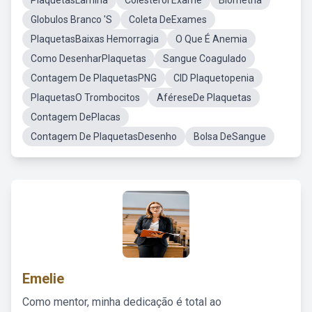
PlaquetasLâmina
Colesterol Exame
Biometria
Globulos Branco 'S
Coleta DeExames
PlaquetasBaixas Hemorragia
O Que É Anemia
Como DesenharPlaquetas
Sangue Coagulado
Contagem De PlaquetasPNG
CID Plaquetopenia
PlaquetasO Trombocitos
AféreseDe Plaquetas
Contagem DePlacas
Contagem De PlaquetasDesenho
Bolsa DeSangue
Emelie
Como mentor, minha dedicação é total ao