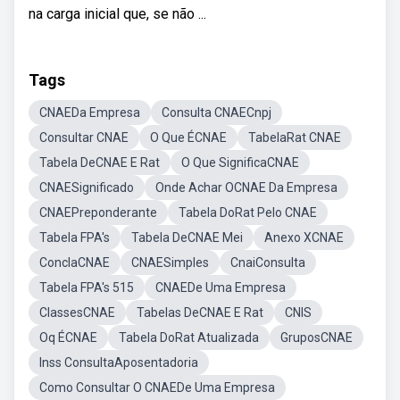
na carga inicial que, se não ...
Tags
CNAEDa Empresa
Consulta CNAECnpj
Consultar CNAE
O Que ÉCNAE
TabelaRat CNAE
Tabela DeCNAE E Rat
O Que SignificaCNAE
CNAESignificado
Onde Achar OCNAE Da Empresa
CNAEPreponderante
Tabela DoRat Pelo CNAE
Tabela FPA's
Tabela DeCNAE Mei
Anexo XCNAE
ConclaCNAE
CNAESimples
CnaiConsulta
Tabela FPA's 515
CNAEDe Uma Empresa
ClassesCNAE
Tabelas DeCNAE E Rat
CNIS
Oq ÉCNAE
Tabela DoRat Atualizada
GruposCNAE
Inss ConsultaAposentadoria
Como Consultar O CNAEDe Uma Empresa