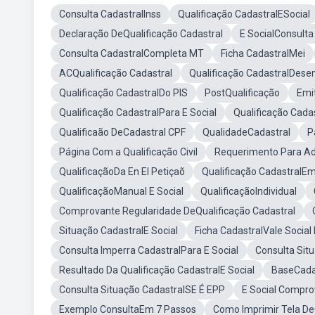
Consulta CadastralInss
Qualificação CadastralESocial
Declaração DeQualificação Cadastral
E SocialConsulta
Consulta CadastralCompleta MT
Ficha CadastralMei
ACQualificação Cadastral
Qualificação CadastralDese
Qualificação CadastralDo PIS
PostQualificação
Emi
Qualificação CadastralPara E Social
Qualificação Cada
Qualificaão DeCadastral CPF
QualidadeCadastral
P
Página Com a Qualificação Civil
Requerimento Para Ad
QualificaçãoDa En El Petiçaõ
Qualificação CadastralEm
QualificaçãoManual E Social
QualificaçãoIndividual
Comprovante Regularidade DeQualificação Cadastral
Situação CadastralE Social
Ficha CadastralVale Social
Consulta Imperra CadastralPara E Social
Consulta Sit
Resultado Da Qualificação CadastralE Social
BaseCada
Consulta Situação CadastralSE É EPP
E Social Compro
Exemplo ConsultaEm 7 Passos
Como Imprimir Tela De