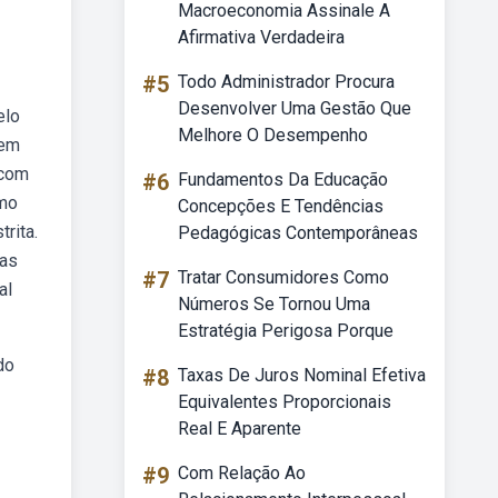
Macroeconomia Assinale A
Afirmativa Verdadeira
#5
Todo Administrador Procura
Desenvolver Uma Gestão Que
elo
Melhore O Desempenho
 em
 com
#6
Fundamentos Da Educação
omo
Concepções E Tendências
rita.
Pedagógicas Contemporâneas
 as
#7
Tratar Consumidores Como
al
Números Se Tornou Uma
Estratégia Perigosa Porque
do
#8
Taxas De Juros Nominal Efetiva
Equivalentes Proporcionais
Real E Aparente
#9
Com Relação Ao