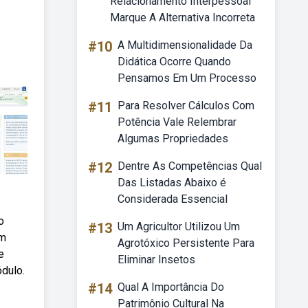
Relacionamento Interpessoal
Marque A Alternativa Incorreta
#10
A Multidimensionalidade Da
Didática Ocorre Quando
Pensamos Em Um Processo
#11
Para Resolver Cálculos Com
Potência Vale Relembrar
Algumas Propriedades
#12
Dentre As Competências Qual
Das Listadas Abaixo é
Considerada Essencial
o
#13
Um Agricultor Utilizou Um
em
Agrotóxico Persistente Para
e
Eliminar Insetos
ódulo.
#14
Qual A Importância Do
Patrimônio Cultural Na