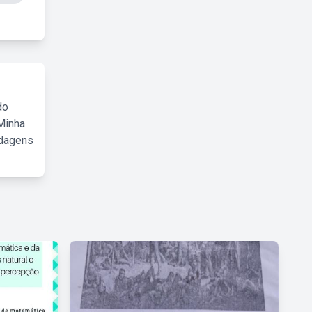
do
Minha
rdagens