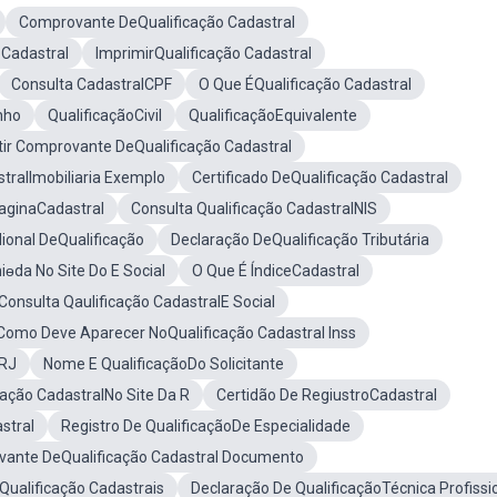
Comprovante DeQualificação Cadastral
 Cadastral
ImprimirQualificação Cadastral
Consulta CadastralCPF
O Que ÉQualificação Cadastral
nho
QualificaçãoCivil
QualificaçãoEquivalente
tir Comprovante DeQualificação Cadastral
stralImobiliaria Exemplo
Certificado DeQualificação Cadastral
aginaCadastral
Consulta Qualificação CadastralNIS
ional DeQualificação
Declaração DeQualificação Tributária
iɵda No Site Do E Social
O Que É ÍndiceCadastral
Consulta Qaulificação CadastralE Social
Como Deve Aparecer NoQualificação Cadastral Inss
 RJ
Nome E QualificaçãoDo Solicitante
uação CadastralNo Site Da R
Certidão De RegiustroCadastral
stral
Registro De QualificaçãoDe Especialidade
vante DeQualificação Cadastral Documento
Qualificação Cadastrais
Declaração De QualificaçãoTécnica Profissi