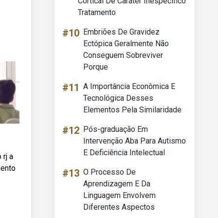
Cortical De Caráter Inespecífico
Tratamento
#10
Embriões De Gravidez
Ectópica Geralmente Não
Conseguem Sobreviver
Porque
#11
A Importância Econômica E
Tecnológica Desses
Elementos Pela Similaridade
#12
Pós-graduação Em
Intervenção Aba Para Autismo
E Deficiência Intelectual
rj a
mento
#13
O Processo De
Aprendizagem E Da
Linguagem Envolvem
Diferentes Aspectos