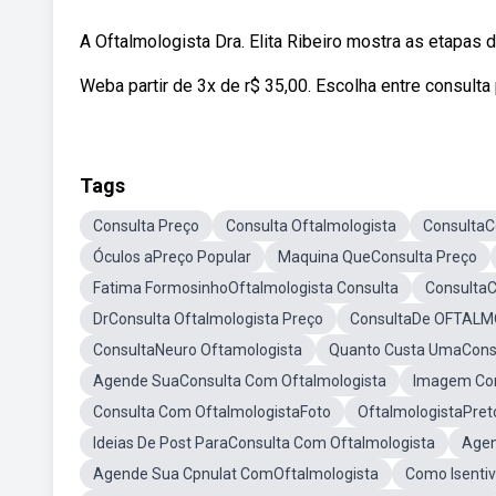
A Oftalmologista Dra. Elita Ribeiro mostra as etapas
Weba partir de 3x de r$ 35,00. Escolha entre consulta 
Tags
Consulta Preço
Consulta Oftalmologista
ConsultaC
Óculos aPreço Popular
Maquina QueConsulta Preço
Fatima FormosinhoOftalmologista Consulta
Consulta
DrConsulta Oftalmologista Preço
ConsultaDe OFTAL
ConsultaNeuro Oftamologista
Quanto Custa UmaConsu
Agende SuaConsulta Com Oftalmologista
Imagem Con
Consulta Com OftalmologistaFoto
OftalmologistaPre
Ideias De Post ParaConsulta Com Oftalmologista
Agen
Agende Sua Cpnulat ComOftalmologista
Como Isentiv