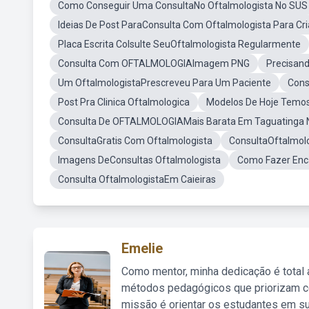
Como Conseguir Uma ConsultaNo Oftalmologista No SUS
Ideias De Post ParaConsulta Com Oftalmologista Para Cr
Placa Escrita Colsulte SeuOftalmologista Regularmente
Consulta Com OFTALMOLOGIAImagem PNG
Precisan
Um OftalmologistaPrescreveu Para Um Paciente
Cons
Post Pra Clinica Oftalmologica
Modelos De Hoje Temos
Consulta De OFTALMOLOGIAMais Barata Em Taguatinga N
ConsultaGratis Com Oftalmologista
ConsultaOftalmol
Imagens DeConsultas Oftalmologista
Como Fazer Enc
Consulta OftalmologistaEm Caieiras
Emelie
Como mentor, minha dedicação é total
métodos pedagógicos que priorizam co
missão é orientar os estudantes em su