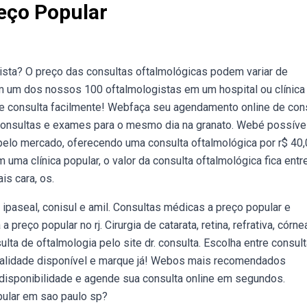
eço Popular
ista? O preço das consultas oftalmológicas podem variar de
m um dos nossos 100 oftalmologistas em um hospital ou clínica
ue consulta facilmente! Webfaça seu agendamento online de con
consultas e exames para o mesmo dia na granato. Webé possíve
pelo mercado, oferecendo uma consulta oftalmológica por r$ 40,
ma clínica popular, o valor da consulta oftalmológica fica entr
is cara, os.
paseal, conisul e amil. Consultas médicas a preço popular e
eço popular no rj. Cirurgia de catarata, retina, refrativa, córne
ta de oftalmologia pelo site dr. consulta. Escolha entre consult
modalidade disponível e marque já! Webos mais recomendados
a disponibilidade e agende sua consulta online em segundos.
pular em sao paulo sp?