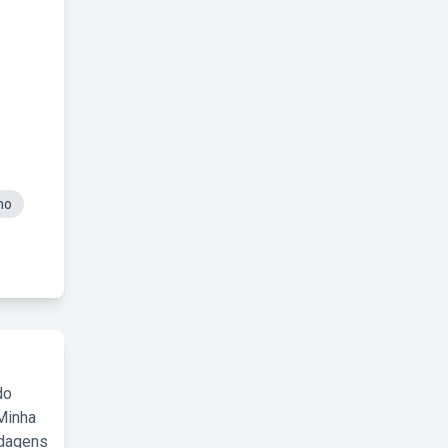
mo
do
Minha
rdagens