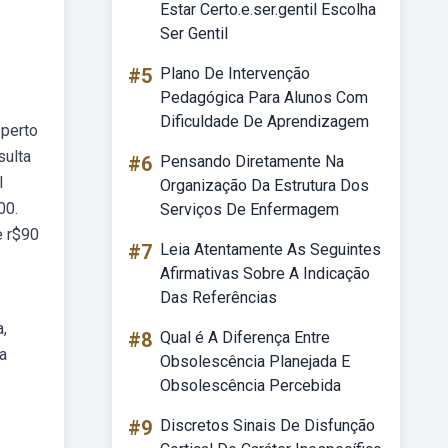
Estar Certo.e.ser.gentil Escolha
Ser Gentil
#5
Plano De Intervenção
Pedagógica Para Alunos Com
Dificuldade De Aprendizagem
 perto
sulta
#6
Pensando Diretamente Na
l
Organização Da Estrutura Dos
00.
Serviços De Enfermagem
e r$90
#7
Leia Atentamente As Seguintes
Afirmativas Sobre A Indicação
Das Referências
a,
#8
Qual é A Diferença Entre
a
Obsolescência Planejada E
Obsolescência Percebida
#9
Discretos Sinais De Disfunção