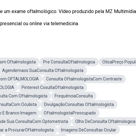
 de um exame oftalmológico. Vídeo produzido pela MZ Multimídia
presencial ou online via telemedicina.
om Oftalmologista
Pre ConsultaOftalmologica
OticaPreço Popul
Agendemaos SuaConsulta Oftalmologista
Com OFTALMOLOGIA
Consulta OftalmologistaCom Contraste
MOLOGIA
Pinterest CosultaOftalmologista
lta Com Oftalmologista
FrequênciaConsulta
sultaCom Oculista
DivulgaçãoConsultas Oftalmologista
to E Branco Imagem
OftalmologistaPreocupado
de Sua ConsultaCom Optometrista
Olho DeConsulta Oftalmologica
ar a ProcurarOftalmologista
Imagens DeConsultas Ocular