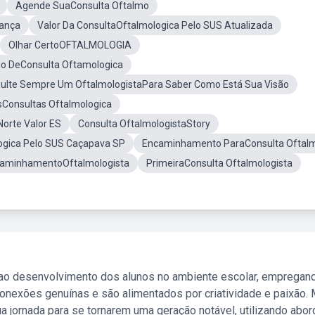
Agende SuaConsulta Oftalmo
iança
Valor Da ConsultaOftalmologica Pelo SUS Atualizada
Olhar CertoOFTALMOLOGIA
do DeConsulta Oftamologica
ulte Sempre Um OftalmologistaPara Saber Como Está Sua Visão
Consultas Oftalmologica
orte Valor ES
Consulta OftalmologistaStory
ogica Pelo SUS Caçapava SP
Encaminhamento ParaConsulta Oftal
aminhamentoOftalmologista
PrimeiraConsulta Oftalmologista
 ao desenvolvimento dos alunos no ambiente escolar, empregan
nexões genuínas e são alimentados por criatividade e paixão. 
a jornada para se tornarem uma geração notável, utilizando abo