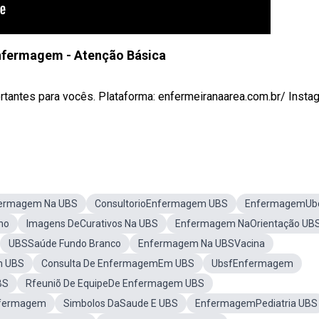
nfermagem - Atenção Básica
ortantes para vocês. Plataforma: enfermeiranaarea.com.br/ Insta
fermagem Na UBS
ConsultorioEnfermagem UBS
EnfermagemUb
ho
Imagens DeCurativos Na UBS
Enfermagem NaOrientação UB
UBSSaúde Fundo Branco
Enfermagem Na UBSVacina
m UBS
Consulta De EnfermagemEm UBS
UbsfEnfermagem
BS
Rfeuniõ De EquipeDe Enfermagem UBS
nfermagem
Simbolos DaSaude E UBS
EnfermagemPediatria UBS