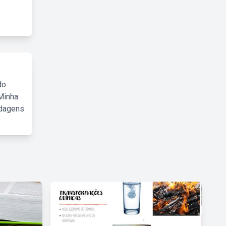
do
Minha
rdagens