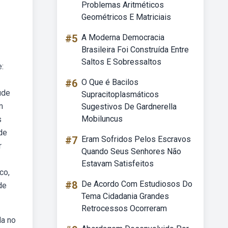
Problemas Aritméticos
Geométricos E Matriciais
#5
A Moderna Democracia
Brasileira Foi Construída Entre
Saltos E Sobressaltos
:
#6
O Que é Bacilos
úde
Supracitoplasmáticos
m
Sugestivos De Gardnerella
Mobiluncus
s
de
#7
Eram Sofridos Pelos Escravos
r
Quando Seus Senhores Não
Estavam Satisfeitos
co,
#8
De Acordo Com Estudiosos Do
de
Tema Cidadania Grandes
Retrocessos Ocorreram
da no