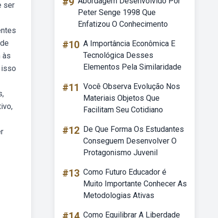
#9
Abordagem Desenvolvido Por
e ser
Peter Senge 1998 Que
Enfatizou O Conhecimento
entes
 de
#10
A Importância Econômica E
Tecnológica Desses
 às
Elementos Pela Similaridade
 isso
#11
Você Observa Evolução Nos
s,
Materiais Objetos Que
ivo,
Facilitam Seu Cotidiano
#12
De Que Forma Os Estudantes
r
Conseguem Desenvolver O
Protagonismo Juvenil
#13
Como Futuro Educador é
Muito Importante Conhecer As
Metodologias Ativas
#14
Como Equilibrar A Liberdade