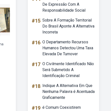
De Expressão Com A
Responsabilidade Social
#15
Sobre A Formação Territorial
Do Brasil Aponte A Alternativa
Incorreta
#16
O Departamento Recursos
na
Humanos Detectou Uma Taxa
Elevada De Turnover
#17
O Civilmente Identificado Não
Será Submetido A
Identificação Criminal
#18
Indique A Alternativa Em Que
Nenhuma Palavra é Acentuada
Graficamente
#19
é Comum Coexistirem