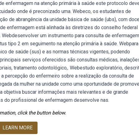
de enfermagem na atenção primária à saúde este protocolo dev
e cuidado onde é preconizado uma. Webeco, os estudantes de
ação de abrangência da unidade básica de saúde (ubs), com doc
 de enfermagem está alinhada às diretrizes do conselho federal
e. Webdesenvolver um instrumento para consulta de enfermagem
itus tipo 2 em seguimento na atenção primária à saúde. Webpara
nico de saúde (sus) e as normas técnicas vigentes, podendo
 principais serviços oferecidos são consultas médicas, inalaçõe
oriais, tratamento odontológico,. Webestudo exploratório, descrit
 a percepção do enfermeiro sobre a realização da consulta de
hegada da mulher na unidade como uma oportunidade de promove
a objetiva buscar informações mais relevantes e de grande
cas do profissional de enfermagem desenvolve nas.
mation, click the button below.
LEARN MORE