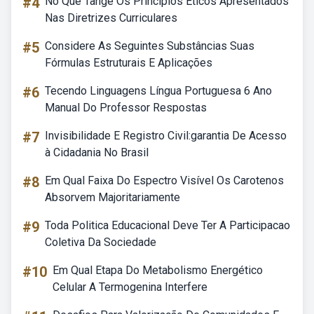
#4
No Que Tange Os Principios Eticos Apresentados
Nas Diretrizes Curriculares
#5
Considere As Seguintes Substâncias Suas
Fórmulas Estruturais E Aplicações
#6
Tecendo Linguagens Língua Portuguesa 6 Ano
Manual Do Professor Respostas
#7
Invisibilidade E Registro Civil:garantia De Acesso
à Cidadania No Brasil
#8
Em Qual Faixa Do Espectro Visível Os Carotenos
Absorvem Majoritariamente
#9
Toda Politica Educacional Deve Ter A Participacao
Coletiva Da Sociedade
#10
Em Qual Etapa Do Metabolismo Energético
Celular A Termogenina Interfere