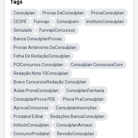
Tags
Consulplan
Provas DaConsulplan
ProvaConsulplan
CESPE
Funvapi
Consulpam
InstitutoConsulplan
Simulado
FunvapiConcursos
Banca ConsulplanProvas
Provas Anteriores DaConsulplan
Folha De RedaçãoConsulplan
PCIConcursos Consulplan
Consulplan ConcursosCore
Redação Nota 10Consulplan
Bravo ConcursosRedação Consulplan
Aulas ProvaConsulplan
ConsulplanFantasia
ConsulplanProva PDE
Ptova PraConsulplan
AprovaConcursos
ConsulplanInscrições
Prodabel Edital
Redações BancaConsulplan
IntitutoConsulplan
ConsulplanAmauri
ConcursoProdabel
RevisãoConsulplan