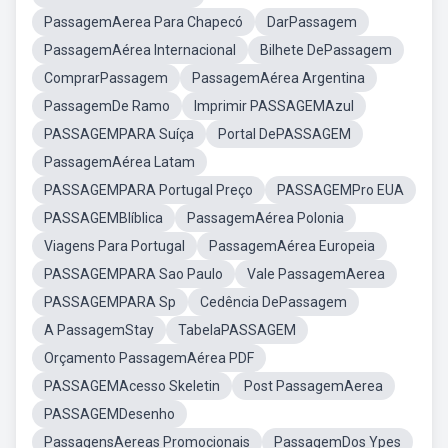
PassagemAerea Para Chapecó
DarPassagem
PassagemAérea Internacional
Bilhete DePassagem
ComprarPassagem
PassagemAérea Argentina
PassagemDe Ramo
Imprimir PASSAGEMAzul
PASSAGEMPARA Suíça
Portal DePASSAGEM
PassagemAérea Latam
PASSAGEMPARA Portugal Preço
PASSAGEMPro EUA
PASSAGEMBlíblica
PassagemAérea Polonia
Viagens Para Portugal
PassagemAérea Europeia
PASSAGEMPARA Sao Paulo
Vale PassagemAerea
PASSAGEMPARA Sp
Cedência DePassagem
A PassagemStay
TabelaPASSAGEM
Orçamento PassagemAérea PDF
PASSAGEMAcesso Skeletin
Post PassagemAerea
PASSAGEMDesenho
PassagensAereas Promocionais
PassagemDos Ypes