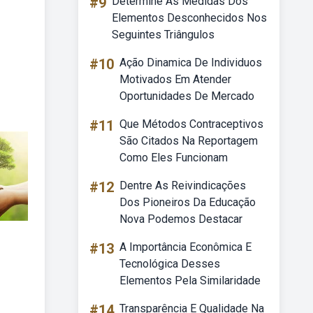
#9
Determine As Medidas Dos
Elementos Desconhecidos Nos
Seguintes Triângulos
#10
Ação Dinamica De Individuos
Motivados Em Atender
Oportunidades De Mercado
#11
Que Métodos Contraceptivos
São Citados Na Reportagem
Como Eles Funcionam
#12
Dentre As Reivindicações
Dos Pioneiros Da Educação
Nova Podemos Destacar
#13
A Importância Econômica E
Tecnológica Desses
Elementos Pela Similaridade
#14
Transparência E Qualidade Na