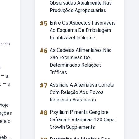
Observadas Atualmente Nas
Produções Agropecuárias
#5
Entre Os Aspectos Favoráveis
Ao Esquema De Embalagem
Reutilizável Inclui-se
e e o
#6
As Cadeias Alimentares Não
São Exclusivas De
Determinadas Relações
a
Tróficas
 — a
b — a
#7
Assinale A Alternativa Correta
Com Relação Aos Povos
Indígenas Brasileiros
hoje
#8
Psyllium Pimenta Gengibre
zações
Cafeína E Vitaminas 120 Caps
e e o
Growth Supplements
a
 Web —