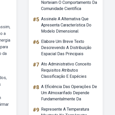
Norteiam O Comportamento Da
Comunidade Científica
#5
Assinale A Alternativa Que
Apresenta Característica Do
assim,
Modelo Dimensional.
o a
nergia
#6
Elabore Um Breve Texto
 para
Descrevendo A Distribuição
o da
Espacial Das Principais
#7
Ato Administrativo Conceito
Requisitos Atributos
Classificação E Espécies
dos,
s
#8
A Eficiência Das Operações De
Um Almoxarifado Depende
m
Fundamentalmente Da
irmar
#9
Represente A Temperatura