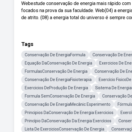
Webestude conservação de energia mais rápido com r
focados na prova da sua faculdade. Web(04) a energ
de atrito. (08) a energia total do universo é sempre 
Tags
Conservação De EnergiaFormula
Conservação De Ene
Equação DaConservação De Energia
Exercicios De En
FormulasConservação De Energia
Conservação De Ene
Conservação De EnergiaFisioterapia
Exercício FisicoD
Exercicios DeProdução De Energia
Sistema De Energia
Formula SemConservação De Energia
Conservação De
Conservação De EnergiaMecânic Esperimento
Fórmula
Principios DaConservação De Energia Exercicios
Exerc
Princípio DaConservação Da Energia Exercícios
Conser
Lista De ExerciciosConservação De Energia
Conservaç