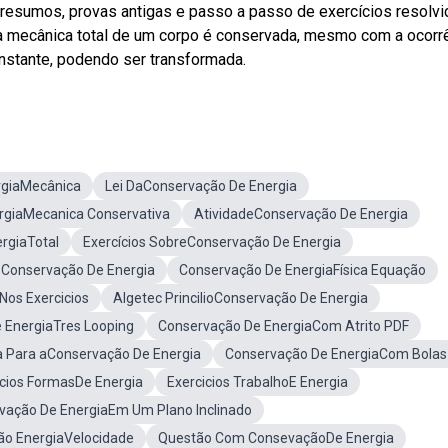
esumos, provas antigas e passo a passo de exercícios resolvi
ia mecânica total de um corpo é conservada, mesmo com a ocorr
constante, podendo ser transformada.
rgiaMecânica
Lei DaConservação De Energia
ergiaMecanica Conservativa
AtividadeConservação De Energia
rgiaTotal
Exercícios SobreConservação De Energia
e Conservação De Energia
Conservação De EnergiaFísica Equação
Nos Exercicios
Algetec PrincilioConservação De Energia
 EnergiaTres Looping
Conservação De EnergiaCom Atrito PDF
 Para aConservação De Energia
Conservação De EnergiaCom Bolas
ícios FormasDe Energia
Exercicios TrabalhoE Energia
vação De EnergiaEm Um Plano Inclinado
ão EnergiaVelocidade
Questão Com ConsevaçãoDe Energia