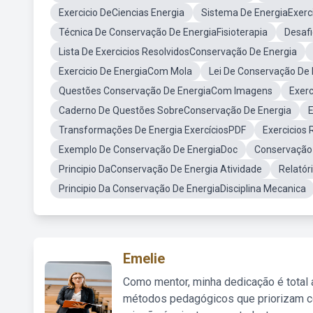
Exercicio DeCiencias Energia
Sistema De EnergiaExerci
Técnica De Conservação De EnergiaFisioterapia
Desaf
Lista De Exercicios ResolvidosConservação De Energia
Exercicio De EnergiaCom Mola
Lei De Conservação De
Questões Conservação De EnergiaCom Imagens
Exerc
Caderno De Questões SobreConservação De Energia
Transformações De Energia ExercíciosPDF
Exercicios
Exemplo De Conservação De EnergiaDoc
Conservação 
Principio DaConservação De Energia Atividade
Relatór
Principio Da Conservação De EnergiaDisciplina Mecanica
Emelie
Como mentor, minha dedicação é total
métodos pedagógicos que priorizam co