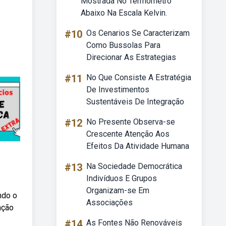
Mostrada No Termômetro
Abaixo Na Escala Kelvin.
#10
Os Cenarios Se Caracterizam
Como Bussolas Para
Direcionar As Estrategias
#11
No Que Consiste A Estratégia
De Investimentos
Sustentáveis De Integração
#12
No Presente Observa-se
Crescente Atenção Aos
Efeitos Da Atividade Humana
#13
Na Sociedade Democrática
Indivíduos E Grupos
Organizam-se Em
ndo o
Associações
ação
#14
As Fontes Não Renováveis