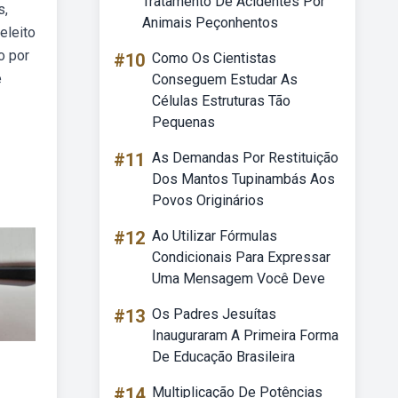
Tratamento De Acidentes Por
s,
Animais Peçonhentos
eleito
o por
#10
Como Os Cientistas
e
Conseguem Estudar As
Células Estruturas Tão
Pequenas
#11
As Demandas Por Restituição
Dos Mantos Tupinambás Aos
Povos Originários
#12
Ao Utilizar Fórmulas
Condicionais Para Expressar
Uma Mensagem Você Deve
#13
Os Padres Jesuítas
Inauguraram A Primeira Forma
De Educação Brasileira
#14
Multiplicação De Potências