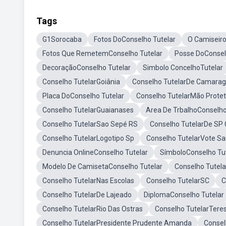
Tags
G1Sorocaba
Fotos DoConselho Tutelar
O Camiseir
Fotos Que RemetemConselho Tutelar
Posse DoConsel
DecoraçãoConselho Tutelar
Simbolo ConcelhoTutelar
Conselho TutelarGoiânia
Conselho TutelarDe Camarag
Placa DoConselho Tutelar
Conselho TutelarMão Prote
Conselho TutelarGuaianases
Area De TrbalhoConselho
Conselho TutelarSao Sepé RS
Conselho TutelarDe SP 
Conselho TutelarLogotipo Sp
Conselho TutelarVote Sa
Denuncia OnlineConselho Tutelar
SímboloConselho Tu
Modelo De CamisetaConselho Tutelar
Conselho Tutela
Conselho TutelarNas Escolas
Conselho TutelarSC
C
Conselho TutelarDe Lajeado
DiplomaConselho Tutelar
Conselho TutelarRio Das Ostras
Conselho TutelarTeres
Conselho TutelarPresidente Prudente Amanda
Consel