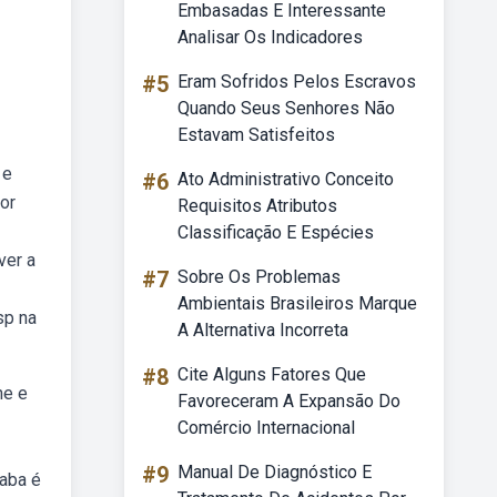
Embasadas E Interessante
Analisar Os Indicadores
#5
Eram Sofridos Pelos Escravos
Quando Seus Senhores Não
Estavam Satisfeitos
 e
#6
Ato Administrativo Conceito
or
Requisitos Atributos
Classificação E Espécies
ver a
#7
Sobre Os Problemas
Ambientais Brasileiros Marque
sp na
A Alternativa Incorreta
#8
Cite Alguns Fatores Que
ne e
Favoreceram A Expansão Do
Comércio Internacional
#9
Manual De Diagnóstico E
caba é