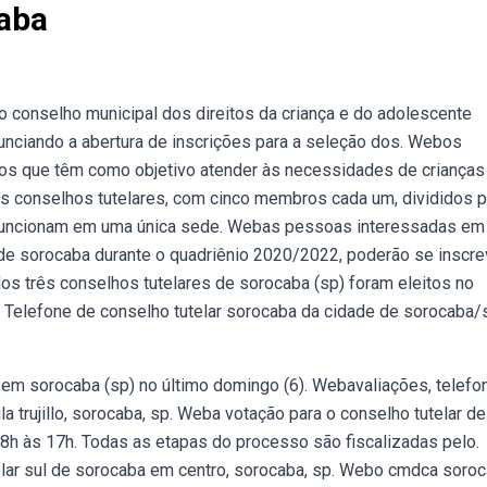
aba
o conselho municipal dos direitos da criança e do adolescente
unciando a abertura de inscrições para a seleção dos. Webos
os que têm como objetivo atender às necessidades de crianças
 conselhos tutelares, com cinco membros cada um, divididos p
os funcionam em uma única sede. Webas pessoas interessadas em
r de sorocaba durante o quadriênio 2020/2022, poderão se inscre
os três conselhos tutelares de sorocaba (sp) foram eleitos no
s. Telefone de conselho tutelar sorocaba da cidade de sorocaba/
 em sorocaba (sp) no último domingo (6). Webavaliações, telefo
a trujillo, sorocaba, sp. Weba votação para o conselho tutelar de
 8h às 17h. Todas as etapas do processo são fiscalizadas pelo.
lar sul de sorocaba em centro, sorocaba, sp. Webo cmdca soro