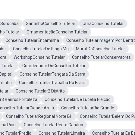
oSorocaba
SantinhoConselho Tutelar
UrnaConselho Tutelar
ho Tutelar
OrnamentaçãoConselho Tutelar
Conselho TutelarEncaminha
Conselho TutelarImagem Por Dentr
ibe
Conselho TutelarDe Itinga Mg
Mural DoConselho Tutelar
tora
WorkshopConselho Tutelar
Conselho TutelarConservaores
 Tutelar
Coordenador DoConselho Tutelar
Capital
Conselho TutelarTangará Da Serra
ntinho
Conselho TutelarTrabalha Pô Brasil
telar
Conselho Tutelar2 Distrito
r3 Bairros Fortaleza
Conselho TutelarDe Lucelia Eleição
onselho TutelarCidade Arujá
Conselho TutelarRio Grande
Conselho TutelarRegional Norte BH
Conselho TutelarBelem Do P
ina Piaui
Conselho TutelarPedro Canário
ho TutelarPredio
Conselho TutelarLimeira
Conselho Tutelar Ea E