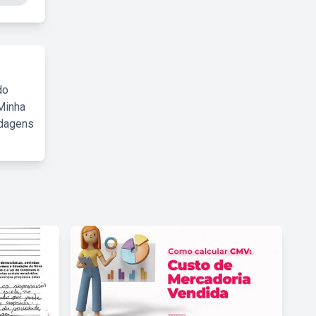
do
Minha
rdagens