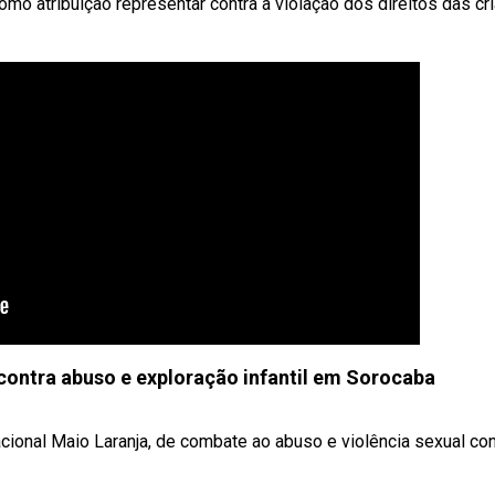
mo atribuição representar contra a violação dos direitos das cr
ontra abuso e exploração infantil em Sorocaba
onal Maio Laranja, de combate ao abuso e violência sexual contr