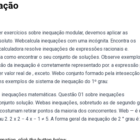
ação
r exercícios sobre inequação modular, devemos aplicar as
soluto. Webcalcula inequações com uma incógnita. Encontra os
 calculadora resolve inequações de expressões racionais e.
a como encontrar o seu conjunto de soluções. Observe exempl
ção da inequação é corretamente representado por. a expressão
uer valor real de , exceto. Webo conjunto formado pela intesecção
ns exemplos de sistema de inequação do 1º grau:
 inequações matemáticas. Questão 01 sobre inequações
conjunto solução. Webas inequações, sobretudo as de segundo g
costumam retirar pontos da maioria dos concorrentes. Web — é
. 2 x 2 − 4 x − 1 ≠ 5. A forma geral da inequação de 2 ° grau é:
mation, click the button below.