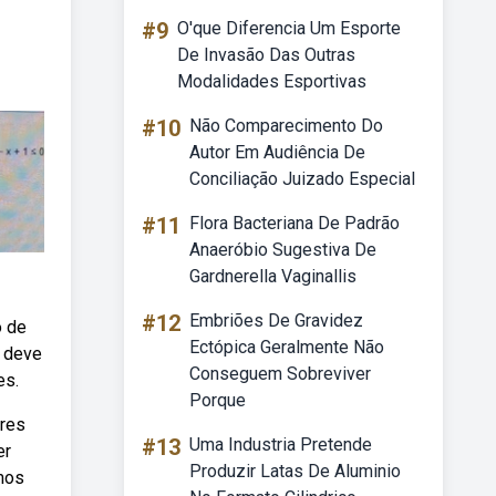
#9
O'que Diferencia Um Esporte
De Invasão Das Outras
Modalidades Esportivas
#10
Não Comparecimento Do
Autor Em Audiência De
Conciliação Juizado Especial
#11
Flora Bacteriana De Padrão
Anaeróbio Sugestiva De
Gardnerella Vaginallis
#12
Embriões De Gravidez
o de
Ectópica Geralmente Não
s deve
Conseguem Sobreviver
es.
Porque
ores
#13
Uma Industria Pretende
er
Produzir Latas De Aluminio
rmos