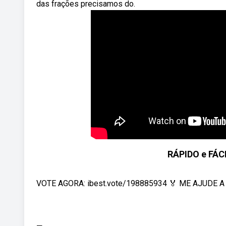
das frações precisamos do.
RÁPIDO e FÁC
VOTE AGORA: ibest.vote/198885934 🏅 ME AJUDE A S