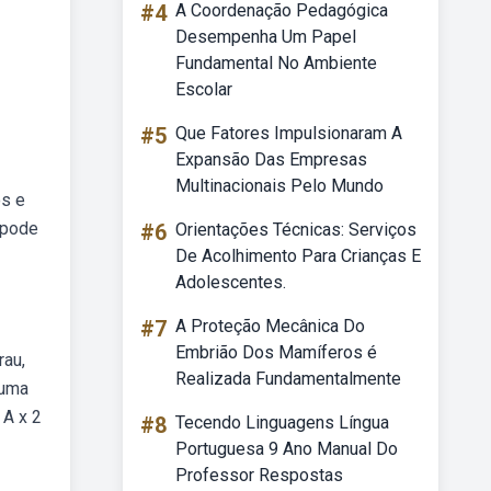
#4
A Coordenação Pedagógica
Desempenha Um Papel
Fundamental No Ambiente
Escolar
#5
Que Fatores Impulsionaram A
Expansão Das Empresas
Multinacionais Pelo Mundo
os e
 pode
#6
Orientações Técnicas: Serviços
De Acolhimento Para Crianças E
Adolescentes.
#7
A Proteção Mecânica Do
Embrião Dos Mamíferos é
rau,
Realizada Fundamentalmente
 uma
 A x 2
#8
Tecendo Linguagens Língua
Portuguesa 9 Ano Manual Do
Professor Respostas