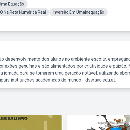
e Uma Equação
 O Na Reta Numérica Real
Inversão Em UmaInequação
 ao desenvolvimento dos alunos no ambiente escolar, empregan
nexões genuínas e são alimentados por criatividade e paixão. 
a jornada para se tornarem uma geração notável, utilizando abo
ipais instituições acadêmicas do mundo - dsw.aau.edu.et.