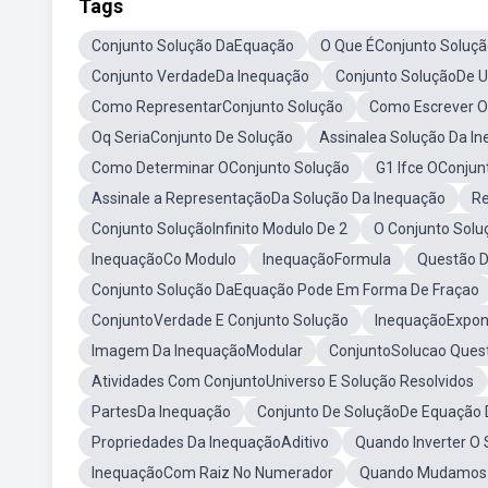
Tags
Conjunto Solução DaEquação
O Que ÉConjunto Soluçã
Conjunto VerdadeDa Inequação
Conjunto SoluçãoDe 
Como RepresentarConjunto Solução
Como Escrever O
Oq SeriaConjunto De Solução
Assinalea Solução Da I
Como Determinar OConjunto Solução
G1 Ifce OConjun
Assinale a RepresentaçãoDa Solução Da Inequação
Re
Conjunto SoluçãoInfinito Modulo De 2
O Conjunto Solu
InequaçãoCo Modulo
InequaçãoFormula
Questão D
Conjunto Solução DaEquação Pode Em Forma De Fraçao
ConjuntoVerdade E Conjunto Solução
InequaçãoExpone
Imagem Da InequaçãoModular
ConjuntoSolucao Ques
Atividades Com ConjuntoUniverso E Solução Resolvidos
PartesDa Inequação
Conjunto De SoluçãoDe Equação 
Propriedades Da InequaçãoAditivo
Quando Inverter O 
InequaçãoCom Raiz No Numerador
Quando Mudamos O