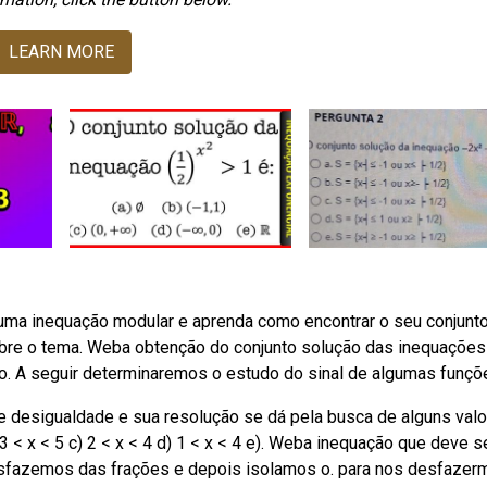
LEARN MORE
ma inequação modular e aprenda como encontrar o seu conjunt
bre o tema. Weba obtenção do conjunto solução das inequaçõe
o. A seguir determinaremos o estudo do sinal de algumas funçõ
e desigualdade e sua resolução se dá pela busca de alguns val
3 < x < 5 c) 2 < x < 4 d) 1 < x < 4 e). Weba inequação que deve s
 desfazemos das frações e depois isolamos o. para nos desfaze