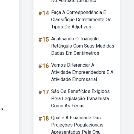
No Formato Cilindrico
#14
Faça A Correspondência E
Classifique Corretamente Os
Tipos De Adjetivos
#15
Analisando O Triângulo
Retângulo Com Suas Medidas
Dadas Em Centímetros
#16
Vamos Diferenciar A
Atividade Empreendedora E A
Atividade Empresarial
#17
São Os Benefícios Exigidos
Pela Legislação Trabalhista
Como As Férias
...
#18
Qual é A Finalidade Das
Projeções Populacionais
Apresentadas Pela Onu