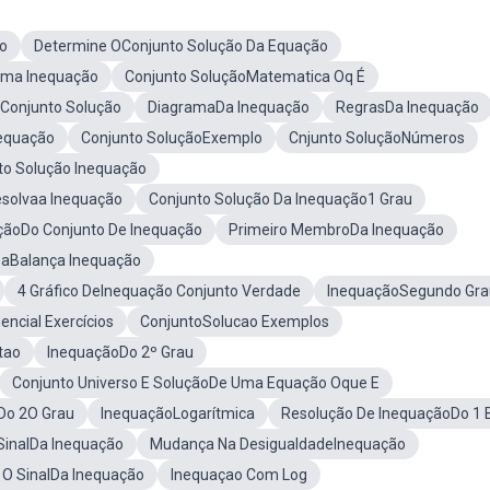
o
Determine OConjunto Solução Da Equação
Uma Inequação
Conjunto SoluçãoMatematica Oq É
Conjunto Solução
DiagramaDa Inequação
RegrasDa Inequação
nequação
Conjunto SoluçãoExemplo
Cnjunto SoluçãoNúmeros
to Solução Inequação
solvaa Inequação
Conjunto Solução Da Inequação1 Grau
çãoDo Conjunto De Inequação
Primeiro MembroDa Inequação
aBalança Inequação
4 Gráfico DeInequação Conjunto Verdade
InequaçãoSegundo Gra
ncial Exercícios
ConjuntoSolucao Exemplos
tao
InequaçãoDo 2º Grau
Conjunto Universo E SoluçãoDe Uma Equação Oque E
Do 2O Grau
InequaçãoLogarítmica
Resolução De InequaçãoDo 1 
SinalDa Inequação
Mudança Na DesigualdadeInequação
 SinalDa Inequação
Inequaçao Com Log