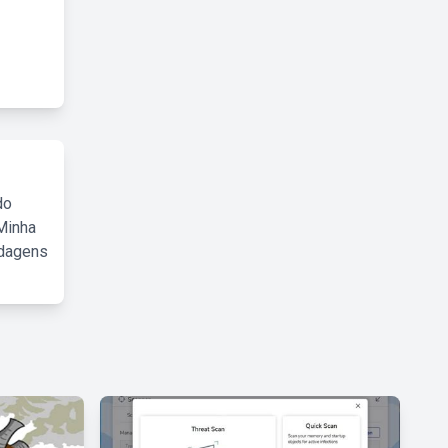
do
Minha
rdagens