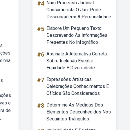
#4
Num Processo Judicial
Consumerista O Juiz Pode
Desconsiderar A Personalidade
#5
Elabore Um Pequeno Texto
Descrevendo As Informações
Presentes No Infográfico
s.
nções
#6
Assinale A Alternativa Correta
minha
Sobre Inclusão Escolar
Equidade E Diversidade
#7
Expressões Artísticas
es
Celebrações Conhecimentos E
Ofícios São Considerados
rações
ivas e
#8
Determine As Medidas Dos
ura de
Elementos Desconhecidos Nos
,
Seguintes Triângulos