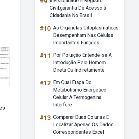
#9
Invisibilidade E Registro
Civil:garantia De Acesso à
Cidadania No Brasil
#10
As Organelas Citoplasmáticas
Desempenham Nas Células
Importantes Funções
#11
Por Poluição Entende-se A
Introdução Pelo Homem
Direta Ou Indiretamente
#12
Em Qual Etapa Do
Metabolismo Energético
Celular A Termogenina
Interfere
ões
#13
Comparar Duas Colunas E
Localizar Apenas Os Dados
Correspondentes Excel