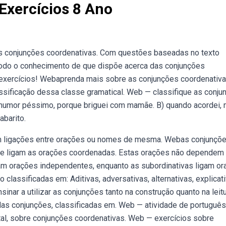
Exercícios 8 Ano
 as conjunções coordenativas. Com questões baseadas no texto
 todo o conhecimento de que dispõe acerca das conjunções
s exercícios! Webaprenda mais sobre as conjunções coordenativa
ssificação dessa classe gramatical. Web — classifique as conju
 humor péssimo, porque briguei com mamãe. B) quando acordei, 
barito.
em ligações entre orações ou nomes de mesma. Webas conjunçõ
que ligam as orações coordenadas. Estas orações não dependem
gam orações independentes, enquanto as subordinativas ligam o
lassificadas em: Aditivas, adversativas, alternativas, explicat
inar a utilizar as conjunções tanto na construção quanto na leit
das conjunções, classificadas em. Web — atividade de português
al, sobre conjunções coordenativas. Web — exercícios sobre