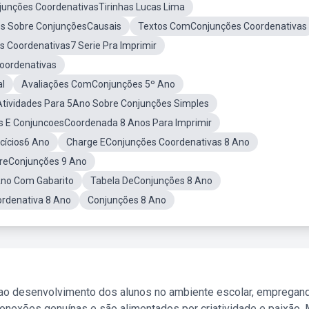
njunções CoordenativasTirinhas Lucas Lima
os Sobre ConjunçõesCausais
Textos ComConjunções Coordenativas
s Coordenativas7 Serie Pra Imprimir
oordenativas
al
Avaliações ComConjunções 5º Ano
Atividades Para 5Ano Sobre Conjunções Simples
os E ConjuncoesCoordenada 8 Anos Para Imprimir
cícios6 Ano
Charge EConjunções Coordenativas 8 Ano
breConjunções 9 Ano
Ano Com Gabarito
Tabela DeConjunções 8 Ano
rdenativa 8 Ano
Conjunções 8 Ano
 ao desenvolvimento dos alunos no ambiente escolar, empregan
nexões genuínas e são alimentados por criatividade e paixão. 