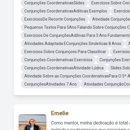
Conjunções CoordenativasSlides
Exercícios Sobre Co
Conjunções CoordenativasAditivas Exemplos
Exercíci
ExercíciosDe Recorte Conjunções
Atividade Conjunçõe
Pequenos Textos Para 5Ano Falando Sobre Conjunções C
Exercicios De ConjunçõesAditivas Para 3 Ano Fundament
Atividades Adaptada EConjunções Sindeticas 8 Anos
Exercicios Sobre Conjunçoes Para Classificar
Exercici
Conjunções Coordenativas Exercícios
Conjunções Exer
Conjunções CoordenativasAtividade Lúdica
Slides So
Atividade Sobre as Conjunções CoordenativasPara O 5º 
ConjunçõesAtividades 7 Ano
Atividades ConjunçãoCoo
Emelie
Como mentor, minha dedicação é total
métodos pedagógicos que priorizam co