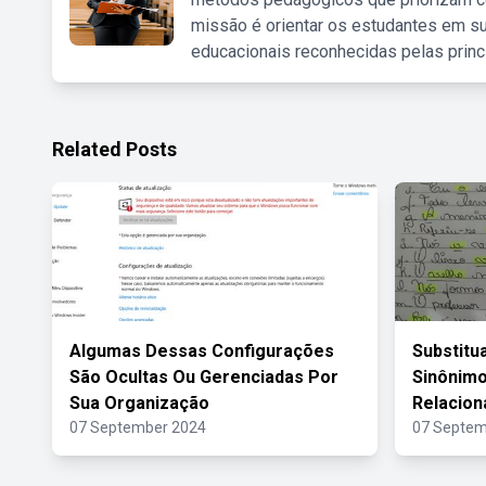
missão é orientar os estudantes em su
educacionais reconhecidas pelas princ
Related Posts
Algumas Dessas Configurações
Substitu
São Ocultas Ou Gerenciadas Por
Sinônim
Sua Organização
Relacion
07 September 2024
07 Septem