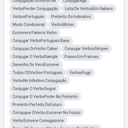
Conjugação DoVerbo Rir
ConjugarAgir
VerboPerder Conjugação
Lista De VerbosEm Italiano
VerbosPortuguês
Preterito Do Indicativo
Modo Condicional
VerboWriten
Escrevera Palavra Verbo
Conjugar VerboPortugues Base
Conjuçao DoVerbo Caber
Conjugar VerbosSimpes
Conjugar O VerboDaingle
Frases Em Frances
Desenho Do VeroEscrever
Todos OSVerbos Portugues
VerbosFugir
VerboNo Infinitivo Conjugação
Conjugar O VerboSeguir
Conjugar O VerboPoder No Preterito
Preterito Perfeito DoFuturo
Comjugue OVerbo Escrever No Futuro
VerboScrivere Coniugazione