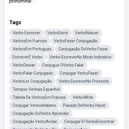
pronominal :
Tags
Verbo Escrever
VerboSorrir
VerboNascer
VerbosEm Frances
VerboFazer Conjugação
VerbosEm Portugues
Conjugação DoVerbo Fazer
EscreverÉ Verbo
Verbo EscreverNo Modo Indicativo
VerboDeixar
Conjugue OVerbo Falar
VerboFalar Conjugado
Conjugar VerboFazer
VerboLer Conjugação
Verbo EscreverNo Presente
Tempos Verbais Espanhol
Tabela De VerbosEm Frances
VerboWrite
Conjugar VerbosItaliano
Pasado DelVerbo Hacer
Conjugação DoVerbo Aprender
Conjugação VerboAndar
Conjugar El VerboEncontrar