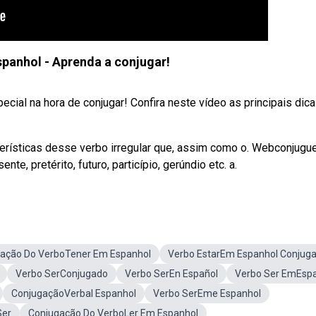
spanhol - Aprenda a conjugar!
ecial na hora de conjugar! Confira neste vídeo as principais dic
terísticas desse verbo irregular que, assim como o. Webconjugu
e, pretérito, futuro, particípio, gerúndio etc. a.
ação Do VerboTener Em Espanhol
Verbo EstarEm Espanhol Conjug
Verbo SerConjugado
Verbo SerEn Español
Verbo Ser EmEsp
ConjugaçãoVerbal Espanhol
Verbo SerEme Espanhol
Ser
Conjugação Do VerboLer Em Espanhol