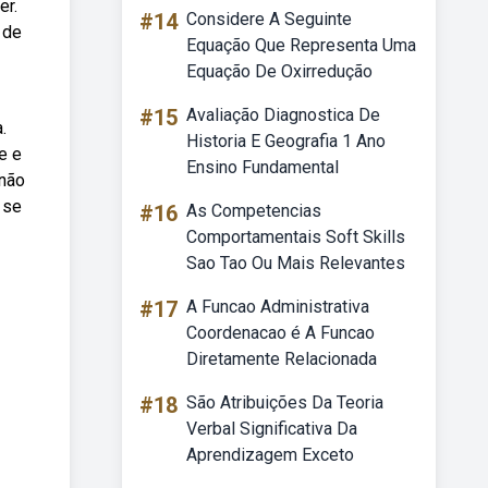
er.
#14
Considere A Seguinte
 de
Equação Que Representa Uma
Equação De Oxirredução
#15
Avaliação Diagnostica De
.
Historia E Geografia 1 Ano
e e
Ensino Fundamental
 não
 se
#16
As Competencias
Comportamentais Soft Skills
Sao Tao Ou Mais Relevantes
#17
A Funcao Administrativa
Coordenacao é A Funcao
Diretamente Relacionada
#18
São Atribuições Da Teoria
Verbal Significativa Da
Aprendizagem Exceto