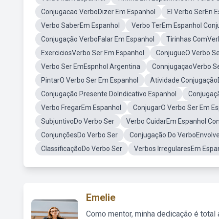
Conjugacao VerboDizer Em Espanhol
El Verbo SerEn 
Verbo SaberEm Espanhol
Verbo TerEm Espanhol Con
Conjugação VerboFalar Em Espanhol
Tirinhas ComVer
ExerciciosVerbo Ser Em Espanhol
ConjugueO Verbo Se
Verbo Ser EmEspnhol Argentina
ConnjugaçaoVerbo S
PintarO Verbo Ser Em Espanhol
Atividade Conjugação
Conjugação Presente DoIndicativo Espanhol
Conjugaç
Verbo FregarEm Espanhol
ConjugarO Verbo Ser Em Es
SubjuntivoDo Verbo Ser
Verbo CuidarEm Espanhol Co
ConjunçõesDo Verbo Ser
Conjugação Do VerboEnvolv
ClassificaçãoDo Verbo Ser
Verbos IrregularesEm Espa
Emelie
Como mentor, minha dedicação é total