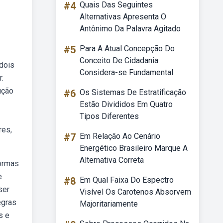
#4
Quais Das Seguintes
Alternativas Apresenta O
Antônimo Da Palavra Agitado
#5
Para A Atual Concepção Do
Conceito De Cidadania
 dois
Considera-se Fundamental
.
ução
#6
Os Sistemas De Estratificação
Estão Divididos Em Quatro
Tipos Diferentes
res,
#7
Em Relação Ao Cenário
Energético Brasileiro Marque A
Alternativa Correta
formas
e
#8
Em Qual Faixa Do Espectro
ser
Visível Os Carotenos Absorvem
egras
Majoritariamente
s e