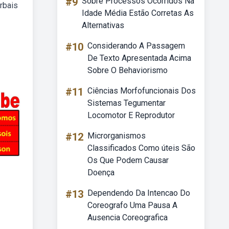
#9
Sobre Processos Ocorridos Na
rbais
Idade Média Estão Corretas As
Alternativas
#10
Considerando A Passagem
De Texto Apresentada Acima
Sobre O Behaviorismo
#11
Ciências Morfofuncionais Dos
Sistemas Tegumentar
Locomotor E Reprodutor
#12
Microrganismos
Classificados Como úteis São
Os Que Podem Causar
Doença
#13
Dependendo Da Intencao Do
Coreografo Uma Pausa A
Ausencia Coreografica