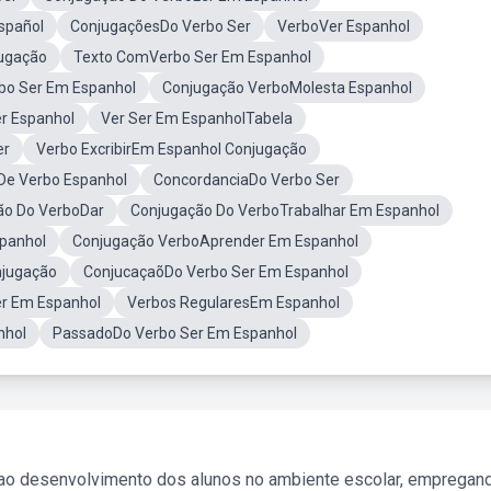
Español
ConjugaçõesDo Verbo Ser
VerboVer Espanhol
jugação
Texto ComVerbo Ser Em Espanhol
bo Ser Em Espanhol
Conjugação VerboMolesta Espanhol
r Espanhol
Ver Ser Em EspanholTabela
er
Verbo ExcribirEm Espanhol Conjugação
De Verbo Espanhol
ConcordanciaDo Verbo Ser
ão Do VerboDar
Conjugação Do VerboTrabalhar Em Espanhol
panhol
Conjugação VerboAprender Em Espanhol
njugação
ConjucaçaõDo Verbo Ser Em Espanhol
er Em Espanhol
Verbos RegularesEm Espanhol
nhol
PassadoDo Verbo Ser Em Espanhol
 ao desenvolvimento dos alunos no ambiente escolar, empregan