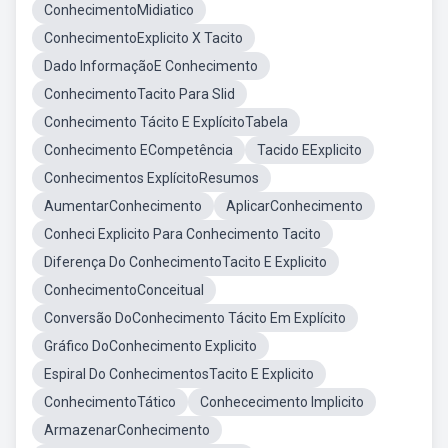
ConhecimentoMidiatico
ConhecimentoExplicito X Tacito
Dado InformaçãoE Conhecimento
ConhecimentoTacito Para Slid
Conhecimento Tácito E ExplícitoTabela
Conhecimento ECompetência
Tacido EExplicito
Conhecimentos ExplícitoResumos
AumentarConhecimento
AplicarConhecimento
Conheci Explicito Para Conhecimento Tacito
Diferença Do ConhecimentoTacito E Explicito
ConhecimentoConceitual
Conversão DoConhecimento Tácito Em Explícito
Gráfico DoConhecimento Explicito
Espiral Do ConhecimentosTacito E Explicito
ConhecimentoTático
Conhececimento Implicito
ArmazenarConhecimento