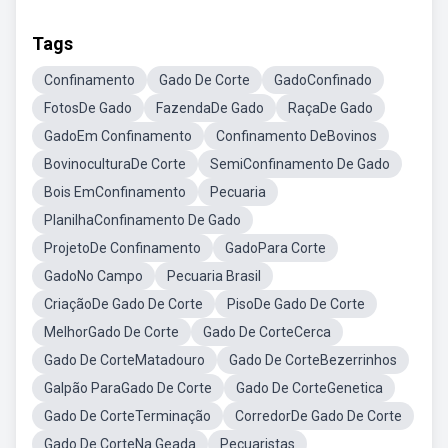
Tags
Confinamento
Gado De Corte
GadoConfinado
FotosDe Gado
FazendaDe Gado
RaçaDe Gado
GadoEm Confinamento
Confinamento DeBovinos
BovinoculturaDe Corte
SemiConfinamento De Gado
Bois EmConfinamento
Pecuaria
PlanilhaConfinamento De Gado
ProjetoDe Confinamento
GadoPara Corte
GadoNo Campo
Pecuaria Brasil
CriaçãoDe Gado De Corte
PisoDe Gado De Corte
MelhorGado De Corte
Gado De CorteCerca
Gado De CorteMatadouro
Gado De CorteBezerrinhos
Galpão ParaGado De Corte
Gado De CorteGenetica
Gado De CorteTerminação
CorredorDe Gado De Corte
Gado De CorteNa Geada
Pecuaristas