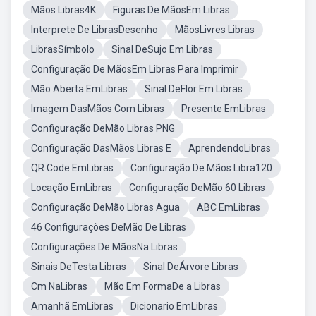
Mãos Libras4K
Figuras De MãosEm Libras
Interprete De LibrasDesenho
MãosLivres Libras
LibrasSímbolo
Sinal DeSujo Em Libras
Configuração De MãosEm Libras Para Imprimir
Mão Aberta EmLibras
Sinal DeFlor Em Libras
Imagem DasMãos Com Libras
Presente EmLibras
Configuração DeMão Libras PNG
Configuração DasMãos Libras E
AprendendoLibras
QR Code EmLibras
Configuração De Mãos Libra120
Locação EmLibras
Configuração DeMão 60 Libras
Configuração DeMão Libras Agua
ABC EmLibras
46 Configurações DeMão De Libras
Configurações De MãosNa Libras
Sinais DeTesta Libras
Sinal DeÁrvore Libras
Cm NaLibras
Mão Em FormaDe a Libras
Amanhã EmLibras
Dicionario EmLibras