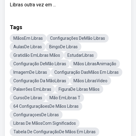
Libras outra vez em ...
Tags
MãosEm Libras
Configurações DeMão Libras
AulasDe Libras
BingoDe Libras
Gratidão EmLibras Mãos
EstudarLibras
Configuração DeMão Libras
Mãos LibrasAnimação
ImagemDe Libras
Configuração DasMãos Em Libras
Configuração Da MãoLibras
Mãos LibrasVideo
Palavrões EmLibras
FiguraDe Libras Mãos
CursoDe Libras
Mão EmLibras T
64 ConfiguraçãoesDe Mãos Libras
ConfiguraçoesDe Libras
Libras De MãosCom Significados
Tabela De ConfiguraçãoDe Mãos Em Libras