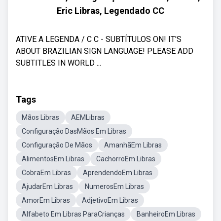
Eric Libras, Legendado CC
ATIVE A LEGENDA / C C - SUBTÍTULOS ON! IT'S
ABOUT BRAZILIAN SIGN LANGUAGE! PLEASE ADD
SUBTITLES IN WORLD ...
Tags
Mãos Libras
AEMLibras
Configuração DasMãos Em Libras
Configuração De Mãos
AmanhãEm Libras
AlimentosEm Libras
CachorroEm Libras
CobraEm Libras
AprendendoEm Libras
AjudarEm Libras
NumerosEm Libras
AmorEm Libras
AdjetivoEm Libras
Alfabeto Em Libras ParaCrianças
BanheiroEm Libras