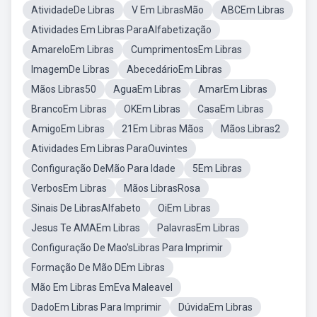
AtividadeDe Libras
V Em LibrasMão
ABCEm Libras
Atividades Em Libras ParaAlfabetização
AmareloEm Libras
CumprimentosEm Libras
ImagemDe Libras
AbecedárioEm Libras
Mãos Libras50
AguaEm Libras
AmarEm Libras
BrancoEm Libras
OKEm Libras
CasaEm Libras
AmigoEm Libras
21Em Libras Mãos
Mãos Libras2
Atividades Em Libras ParaOuvintes
Configuração DeMão Para Idade
5Em Libras
VerbosEm Libras
Mãos LibrasRosa
Sinais De LibrasAlfabeto
OiEm Libras
Jesus Te AMAEm Libras
PalavrasEm Libras
Configuração De Mao'sLibras Para Imprimir
Formação De Mão DEm Libras
Mão Em Libras EmEva Maleavel
DadoEm Libras Para Imprimir
DúvidaEm Libras