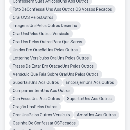
Confessem Suas AflicoesUns Aos Outros
Foto DeConfessai Uns Aos Outros OS Vossos Pecados
Orai UMS PelosOutros
Imagens UnsPelos Outros Desenho
Orai UnsPelos Outros Versículo
Orai Uns Pelos OutrosPara Que Sareis
Unidos Em OraçãoUns Pelos Outros
Lettering Versículos OraiUns Pelos Outros
Frases De Estar Em OracaoUns Pelos Outros
Versículo Que Fala Sobre OrarUns Pelos Outros
SuportaisUns Aos Outros
EncorajemUns Aos Outros
CumprimentemUns Aos Outros
Con FesseUns Aos Outros
SuportarUns Aos Outros
Oração UnsPelos Outros
Orar UnsPelos Outros Versículo
AmorUns Aos Outros
Casinha De Confessar OSPecados