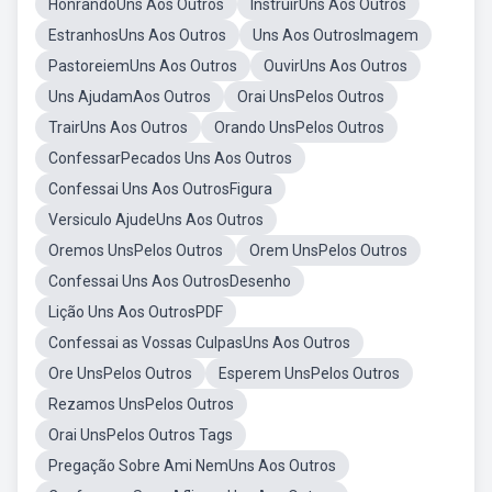
HonrandoUns Aos Outros
InstruirUns Aos Outros
EstranhosUns Aos Outros
Uns Aos OutrosImagem
PastoreiemUns Aos Outros
OuvirUns Aos Outros
Uns AjudamAos Outros
Orai UnsPelos Outros
TrairUns Aos Outros
Orando UnsPelos Outros
ConfessarPecados Uns Aos Outros
Confessai Uns Aos OutrosFigura
Versiculo AjudeUns Aos Outros
Oremos UnsPelos Outros
Orem UnsPelos Outros
Confessai Uns Aos OutrosDesenho
Lição Uns Aos OutrosPDF
Confessai as Vossas CulpasUns Aos Outros
Ore UnsPelos Outros
Esperem UnsPelos Outros
Rezamos UnsPelos Outros
Orai UnsPelos Outros Tags
Pregação Sobre Ami NemUns Aos Outros