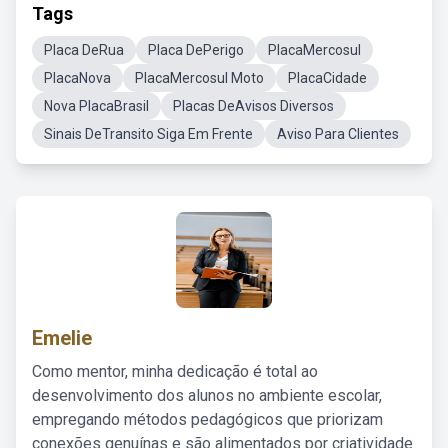
Tags
Placa DeRua
Placa DePerigo
PlacaMercosul
PlacaNova
PlacaMercosul Moto
PlacaCidade
Nova PlacaBrasil
Placas DeAvisos Diversos
Sinais DeTransito Siga Em Frente
Aviso Para Clientes
Emelie
Como mentor, minha dedicação é total ao
desenvolvimento dos alunos no ambiente escolar,
empregando métodos pedagógicos que priorizam
conexões genuínas e são alimentados por criatividade