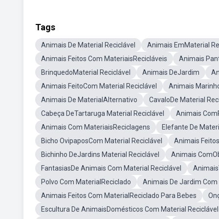
Tags
Animais De Material Reciclável
Animais EmMaterial Re
Animais Feitos Com MateriaisRecicláveis
Animais Pant
BrinquedoMaterial Reciclável
Animais DeJardim
An
Animais FeitoCom Material Reciclável
Animais Marinho
Animais De MaterialAlternativo
CavaloDe Material Reci
Cabeça DeTartaruga Material Reciclável
Animais ComR
Animais Com MateriaisReciclagens
Elefante De Mater
Bicho OvipaposCom Material Reciclável
Animais Feito
Bichinho DeJardins Material Reciclável
Animais ComObj
FantasiasDe Animais Com Material Reciclável
Animais
Polvo Com MaterialReciclado
Animais De Jardim Com M
Animais Feitos Com MaterialReciclado Para Bebes
Onç
Escultura De AnimaisDomésticos Com Material Reciclável