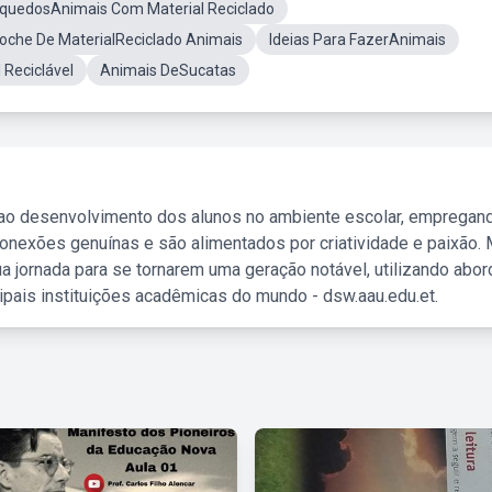
inquedosAnimais Com Material Reciclado
oche De MaterialReciclado Animais
Ideias Para FazerAnimais
Reciclável
Animais DeSucatas
 ao desenvolvimento dos alunos no ambiente escolar, empregan
nexões genuínas e são alimentados por criatividade e paixão. 
a jornada para se tornarem uma geração notável, utilizando abo
ipais instituições acadêmicas do mundo - dsw.aau.edu.et.