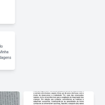
do
Minha
rdagens