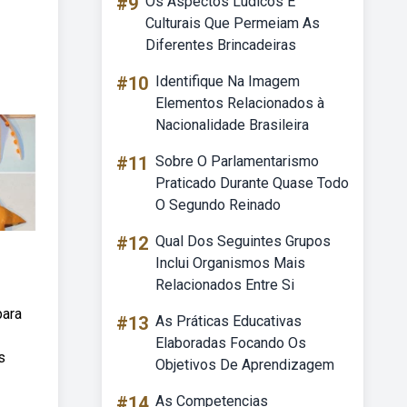
#9
Os Aspectos Lúdicos E
Culturais Que Permeiam As
Diferentes Brincadeiras
#10
Identifique Na Imagem
Elementos Relacionados à
Nacionalidade Brasileira
#11
Sobre O Parlamentarismo
Praticado Durante Quase Todo
O Segundo Reinado
#12
Qual Dos Seguintes Grupos
Inclui Organismos Mais
Relacionados Entre Si
para
#13
As Práticas Educativas
Elaboradas Focando Os
s
Objetivos De Aprendizagem
#14
As Competencias