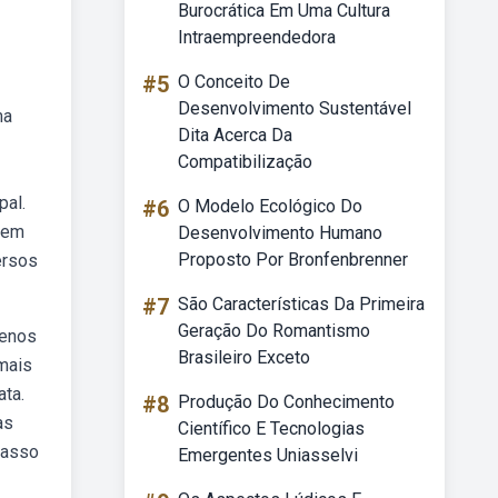
Burocrática Em Uma Cultura
Intraempreendedora
#5
O Conceito De
Desenvolvimento Sustentável
ma
Dita Acerca Da
Compatibilização
pal.
#6
O Modelo Ecológico Do
agem
Desenvolvimento Humano
Proposto Por Bronfenbrenner
ersos
#7
São Características Da Primeira
Geração Do Romantismo
uenos
Brasileiro Exceto
mais
ata.
#8
Produção Do Conhecimento
as
Científico E Tecnologias
passo
Emergentes Uniasselvi