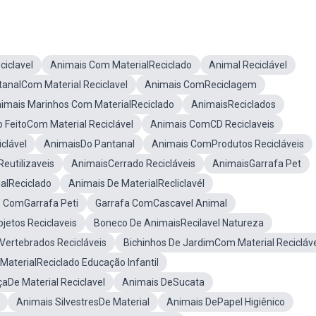
ciclavel
Animais Com MaterialReciclado
Animal Reciclável
analCom Material Reciclavel
Animais ComReciclagem
imais Marinhos Com MaterialReciclado
AnimaisReciclados
 FeitoCom Material Reciclável
Animais ComCD Reciclaveis
clável
AnimaisDo Pantanal
Animais ComProdutos Recicláveis
eutilizaveis
AnimaisCerrado Recicláveis
AnimaisGarrafa Pet
ialReciclado
Animais De MaterialRecliclavél
s ComGarrafa Peti
Garrafa ComCascavel Animal
etos Reciclaveis
Boneco De AnimaisRecilavel Natureza
Vertebrados Recicláveis
Bichinhos De JardimCom Material Recicláv
aterialReciclado Educação Infantil
aDe Material Reciclavel
Animais DeSucata
Animais SilvestresDe Material
Animais DePapel Higiênico