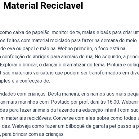
Material Reciclavel
como caixa de papelão, monitor de tv, malas e baús para criar u
os feitos com material reciclado para fazer na semana do meio
 de eva ou papel e mão na. Webno primeiro, o foco está na
a confecção de abrigos para animais de rua; No segundo, a princi
xplorar o brincar, o dançar o dramatizar do tema; Pintura e col
t são materiais versáteis que podem ser transformados em div
mples é a confecção de.
vidades com crianças. Desta maneira, ensinamos aos mais peq
animais marinhos com. Postado por prof. dani às 16:00. Webani
tões para fazer animais da fazenda na educação infantil com suc
om materiais recicláveis; Converse com eles sobre como todas 
 das. Webveja como fazer um bilboquê de garrafa pet passo a 
 para brincar com as crianças.