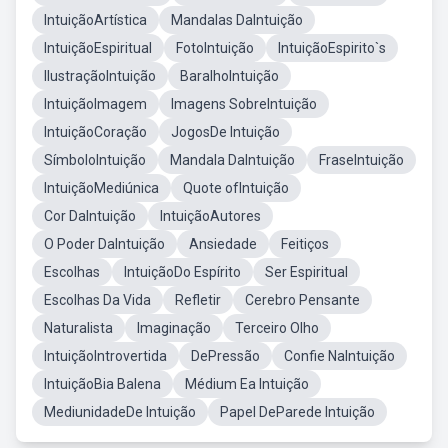
IntuiçãoArtística
Mandalas DaIntuição
IntuiçãoEspiritual
FotoIntuição
IntuiçãoEspirito`s
IlustraçãoIntuição
BaralhoIntuição
IntuiçãoImagem
Imagens SobreIntuição
IntuiçãoCoração
JogosDe Intuição
SímboloIntuição
Mandala DaIntuição
FraseIntuição
IntuiçãoMediúnica
Quote ofIntuição
Cor DaIntuição
IntuiçãoAutores
O Poder DaIntuição
Ansiedade
Feitiços
Escolhas
IntuiçãoDo Espírito
Ser Espiritual
Escolhas Da Vida
Refletir
Cerebro Pensante
Naturalista
Imaginação
Terceiro Olho
IntuiçãoIntrovertida
DePressão
Confie NaIntuição
IntuiçãoBia Balena
Médium Ea Intuição
MediunidadeDe Intuição
Papel DeParede Intuição