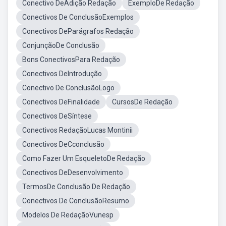
Conectivo DeAdição Redação
ExemploDe Redação
Conectivos De ConclusãoExemplos
Conectivos DeParágrafos Redação
ConjunçãoDe Conclusão
Bons ConectivosPara Redação
Conectivos DeIntrodução
Conectivo De ConclusãoLogo
Conectivos DeFinalidade
CursosDe Redação
Conectivos DeSíntese
Conectivos RedaçãoLucas Montinii
Conectivos DeCconclusão
Como Fazer Um EsqueletoDe Redação
Conectivos DeDesenvolvimento
TermosDe Conclusão De Redação
Conectivos De ConclusãoResumo
Modelos De RedaçãoVunesp