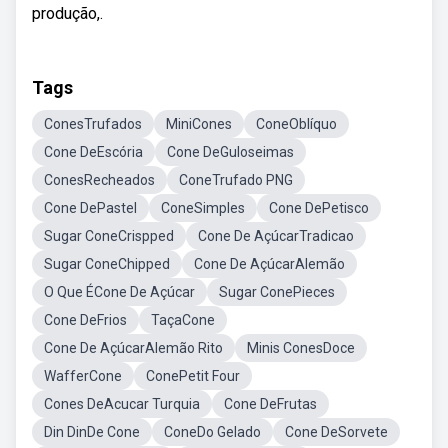
produção,.
Tags
ConesTrufados
MiniCones
ConeOblíquo
Cone DeEscória
Cone DeGuloseimas
ConesRecheados
ConeTrufado PNG
Cone DePastel
ConeSimples
Cone DePetisco
Sugar ConeCrispped
Cone De AçúcarTradicao
Sugar ConeChipped
Cone De AçúcarAlemão
O Que ÉCone De Açúcar
Sugar ConePieces
Cone DeFrios
TaçaCone
Cone De AçúcarAlemão Rito
Minis ConesDoce
WafferCone
ConePetit Four
Cones DeAcucar Turquia
Cone DeFrutas
Din DinDe Cone
ConeDo Gelado
Cone DeSorvete