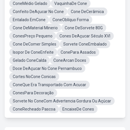
ConeMédio Gelado
VaquinhaDe Cone
Confeito DeAçucar No Cone
Cone DeCerâmica
Entalado EmCone
ConeOblíquo Forma
Cone DeMaterial Minerio
Cone DeSorvete 80G
ConesPreço Pequeno
Cones DeAçucar Século XVI
Cone DeComer Simples
Sorvete ConeEmbalado
Isopor De ConeEnfeite
ConePara Assados
Gelado ConeCalda
ConeArcan Doces
Doce DeAçucar No Cone Pernambuco
Cortes NoCone Conicas
ConeQue Era Transportado Com Acucar
ConesPara Decoração
Sorvete No ConeCom Advertencia Gordura Ou Açúcar
ConeRecheado Pascoa
EncaixeDe Cones