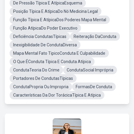
De Pressão Típica E AtípicaEsquema
Posição Típica E AtípicaDo Nó Medicina Legal
Função Típica E AtípicaDos Poderes Mapa Mental
Função AtípicaDo Poder Executivo
Deficiência CondutasTípicas
Reiteração DaConduta
Inexigibilidade De CondutaDiversa
Mapa Mental Fato TipicoConduta E Culpabilidade
O Que ÉConduta Típica E Conduta Atípica
CondutaTeoria Do Crime
CondutaSocial Imprópria
Portadores De CondutasTípicas
CondutaPropria Ou Impropria
FormasDe Conduta
Características Da Dor TorácicaTípica E Atípica