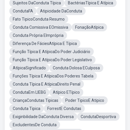
Sujeitos DaConduta Típica
BactériasTípica E Atípica
CondutaFA
Atipicidade DaConduta
Fato TipicoConduta Resumo
Conduta Comissiva EOmissiva
FonaçãoAtípica
Conduta Própria EImprópria
Diferença De FáciesAtípica E Típica
Função Típica E AtípicaDo Poder Judiciário
Função Típica E AtípicaDo Poder Legislativo
AtípicaSignificado
Conduta Dolosa ECulposa
Funções Típica E AtípicaDos Poderes Tabela
Conduta Típica E AtípicaDireito Penal
CondutaEm LIEBG
Atípico ETípico
CriançaCondutas Tipicas
Poder TipicoE Atipico
Conduta Tipica
ForrestE Condutas
Exiginbilidade DaConduta Diversa
CondutaDesportiva
ExcludentesDe Conduta